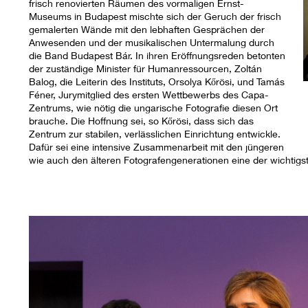
frisch renovierten Räumen des vormaligen Ernst-
Museums in Budapest mischte sich der Geruch der frisch
gemalerten Wände mit den lebhaften Gesprächen der
Anwesenden und der musikalischen Untermalung durch
die Band Budapest Bár. In ihren Eröffnungsreden betonten
der zuständige Minister für Humanressourcen, Zoltán
Balog, die Leiterin des Instituts, Orsolya Kőrösi, und Tamás
Féner, Jurymitglied des ersten Wettbewerbs des Capa-
Zentrums, wie nötig die ungarische Fotografie diesen Ort
brauche. Die Hoffnung sei, so Kőrösi, dass sich das
Zentrum zur stabilen, verlässlichen Einrichtung entwickle.
Dafür sei eine intensive Zusammenarbeit mit den jüngeren
wie auch den älteren Fotografengenerationen eine der wichtig