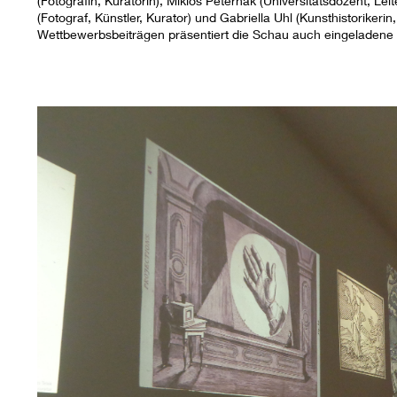
(Fotografin, Kuratorin), Miklós Peternák (Universitätsdozent, Leit
(Fotograf, Künstler, Kurator) und Gabriella Uhl (Kunsthistoriker
Wettbewerbsbeiträgen präsentiert die Schau auch eingeladene 