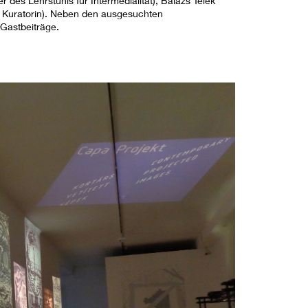
er des Lehrstuhls für Intermedialität), Balázs Telek
in, Kuratorin). Neben den ausgesuchten
Gastbeiträge.