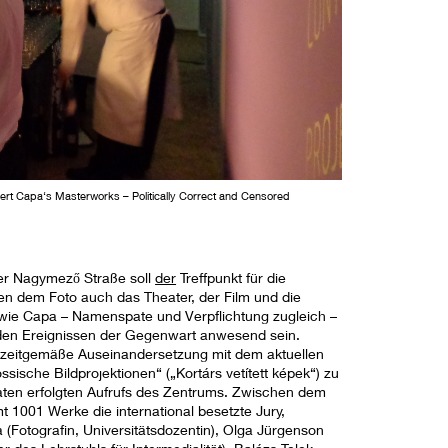
bert Capa‘s Masterworks – Politically Correct and Censored
der Nagymező Straße soll
der
Treffpunkt für die
en dem Foto auch das Theater, der Film und die
o wie Capa – Namenspate und Verpflichtung zugleich –
enden Ereignissen der Gegenwart anwesend sein.
e zeitgemäße Auseinandersetzung mit dem aktuellen
össische Bildprojektionen“ („Kortárs vetített képek“) zu
ten erfolgten Aufrufs des Zentrums. Zwischen dem
1001 Werke die international besetzte Jury,
(Fotografin, Universitätsdozentin), Olga Jürgenson