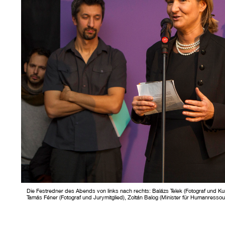
Die Festredner des Abends von links nach rechts: Balázs Telek (Fotograf und Ku
Tamás Féner (Fotograf und Jurymitglied), Zoltán Balog (Minister für Humanressou