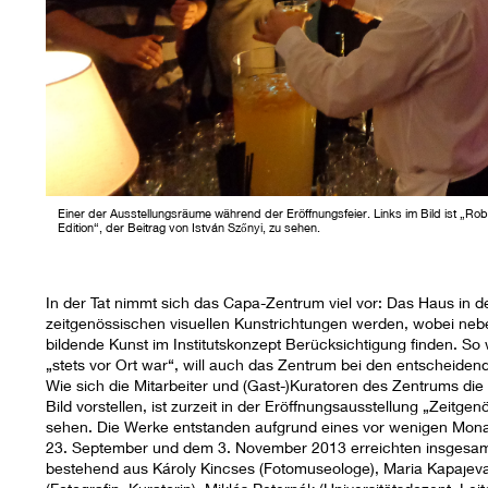
Einer der Ausstellungsräume während der Eröffnungsfeier. Links im Bild ist „Ro
Edition“, der Beitrag von István Szőnyi, zu sehen.
In der Tat nimmt sich das Capa-Zentrum viel vor: Das Haus in 
zeitgenössischen visuellen Kunstrichtungen werden, wobei neb
bildende Kunst im Institutskonzept Berücksichtigung finden. S
„stets vor Ort war“, will auch das Zentrum bei den entscheid
Wie sich die Mitarbeiter und (Gast-)Kuratoren des Zentrums di
Bild vorstellen, ist zurzeit in der Eröffnungsausstellung „Zeitgen
sehen. Die Werke entstanden aufgrund eines vor wenigen Mona
23. September und dem 3. November 2013 erreichten insgesamt 
bestehend aus Károly Kincses (Fotomuseologe), Maria Kapajeva 