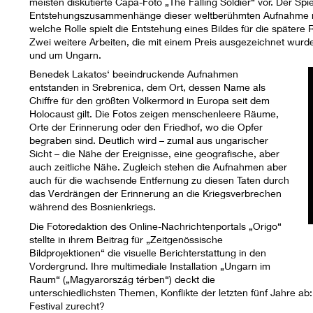
meisten diskutierte Capa-Foto „The Falling Soldier“ vor. Der Spi
Entstehungszusammenhänge dieser weltberühmten Aufnahme nac
welche Rolle spielt die Entstehung eines Bildes für die spätere
Zwei weitere Arbeiten, die mit einem Preis ausgezeichnet wurde
und um Ungarn.
Benedek Lakatos‘ beeindruckende Aufnahmen
entstanden in Srebrenica, dem Ort, dessen Name als
Chiffre für den größten Völkermord in Europa seit dem
Holocaust gilt. Die Fotos zeigen menschenleere Räume,
Orte der Erinnerung oder den Friedhof, wo die Opfer
begraben sind. Deutlich wird – zumal aus ungarischer
Sicht – die Nähe der Ereignisse, eine geografische, aber
auch zeitliche Nähe. Zugleich stehen die Aufnahmen aber
auch für die wachsende Entfernung zu diesen Taten durch
das Verdrängen der Erinnerung an die Kriegsverbrechen
während des Bosnienkriegs.
Die Fotoredaktion des Online-Nachrichtenportals „Origo“
stellte in ihrem Beitrag für „Zeitgenössische
Bildprojektionen“ die visuelle Berichterstattung in den
Vordergrund. Ihre multimediale Installation „Ungarn im
Raum“ („Magyarország térben“) deckt die
unterschiedlichsten Themen, Konflikte der letzten fünf Jahre ab
Festival zurecht?