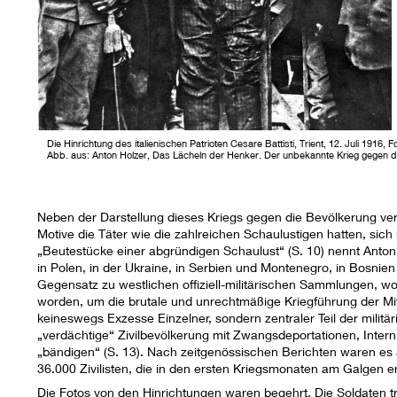
Die Hinrichtung des italienischen Patrioten Cesare Battisti, Trient, 12. Juli 1916, 
Abb. aus: Anton Holzer, Das Lächeln der Henker. Der unbekannte Krieg gegen di
Neben der Darstellung dieses Kriegs gegen die Bevölkerung ver
Motive die Täter wie die zahlreichen Schaulustigen hatten, sich
„Beutestücke einer abgründigen Schaulust“ (S. 10) nennt Anton H
in Polen, in der Ukraine, in Serbien und Montenegro, in Bosnie
Gegensatz zu westlichen offiziell-militärischen Sammlungen, wo 
worden, um die brutale und unrechtmäßige Kriegführung der Mi
keineswegs Exzesse Einzelner, sondern zentraler Teil der militä
„verdächtige“ Zivilbevölkerung mit Zwangsdeportationen, Inter
„bändigen“ (S. 13). Nach zeitgenössischen Berichten waren es a
36.000 Zivilisten, die in den ersten Kriegsmonaten am Galgen e
Die Fotos von den Hinrichtungen waren begehrt. Die Soldaten t