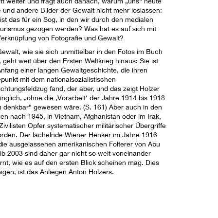
itt weiter und fragt auch danach, warum „uns“ heute
e und andere Bilder der Gewalt nicht mehr loslassen:
ist das für ein Sog, in den wir durch den medialen
urismus gezogen werden? Was hat es auf sich mit
Verknüpfung von Fotografie und Gewalt?
Gewalt, wie sie sich unmittelbar in den Fotos im Buch
, geht weit über den Ersten Weltkrieg hinaus: Sie ist
Anfang einer langen Gewaltgeschichte, die ihren
punkt mit dem nationalsozialistischen
ichtungsfeldzug fand, der aber, und das zeigt Holzer
inglich, „ohne die ‚Vorarbeit‘ der Jahre 1914 bis 1918
 denkbar“ gewesen wäre. (S. 161) Aber auch in den
gen nach 1945, in Vietnam, Afghanistan oder im Irak,
Zivilisten Opfer systematischer militärischer Übergriffe
rden. Der lächelnde Wiener Henker im Jahre 1916
die ausgelassenen amerikanischen Folterer von Abu
ib 2003 sind daher gar nicht so weit voneinander
ernt, wie es auf den ersten Blick scheinen mag. Dies
igen, ist das Anliegen Anton Holzers.