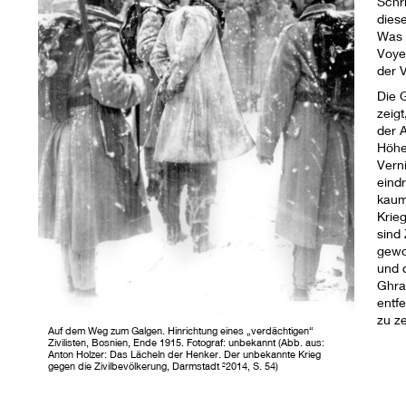
Schr
dies
Was 
Voye
der 
Die 
zeigt
der 
Höhe
Vern
eindr
kaum
Krie
sind 
gewo
und 
Ghra
entf
zu ze
Auf dem Weg zum Galgen. Hinrichtung eines „verdächtigen“
Zivilisten, Bosnien, Ende 1915. Fotograf: unbekannt (Abb. aus:
Anton Holzer: Das Lächeln der Henker. Der unbekannte Krieg
gegen die Zivilbevölkerung, Darmstadt ²2014, S. 54)