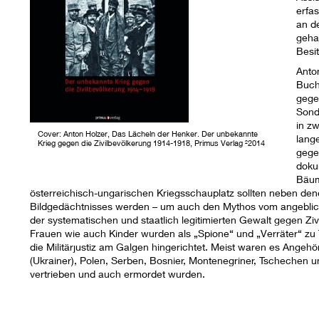
erfa
an d
geha
Besit
Anto
Buch
gege
Sond
in zw
Cover: Anton Holzer, Das Lächeln der Henker. Der unbekannte
lang
Krieg gegen die Zivilbevölkerung 1914-1918, Primus Verlag ²2014
gege
doku
Bäum
österreichisch-ungarischen Kriegsschauplatz sollten neben dene
Bildgedächtnisses werden – um auch den Mythos vom angeblich
der systematischen und staatlich legitimierten Gewalt gegen Zi
Frauen wie auch Kinder wurden als „Spione“ und „Verräter“ z
die Militärjustiz am Galgen hingerichtet. Meist waren es Angeh
(Ukrainer), Polen, Serben, Bosnier, Montenegriner, Tschechen und
vertrieben und auch ermordet wurden.