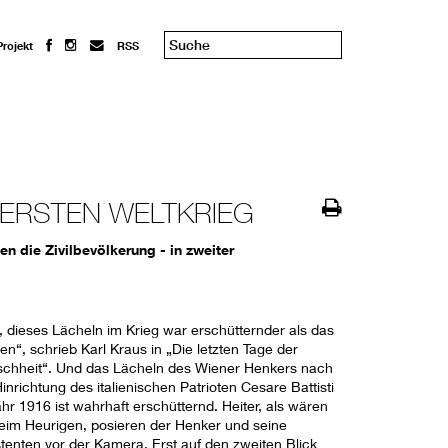
Projekt
RSS
 ERSTEN WELTKRIEG
 die Zivilbevölkerung - in zweiter
, dieses Lächeln im Krieg war erschütternder als das
n“, schrieb Karl Kraus in „Die letzten Tage der
chheit“. Und das Lächeln des Wiener Henkers nach
inrichtung des italienischen Patrioten Cesare Battisti
hr 1916 ist wahrhaft erschütternd. Heiter, als wären
beim Heurigen, posieren der Henker und seine
stenten vor der Kamera. Erst auf den zweiten Blick