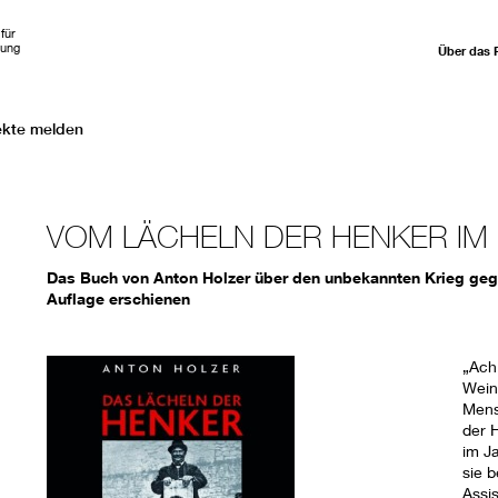
für
hung
Über das 
ekte melden
VOM LÄCHELN DER HENKER IM
Das Buch von Anton Holzer über den unbekannten Krieg gegen
Auflage erschienen
„Ach
Weine
Mens
der H
im Ja
sie 
Assi