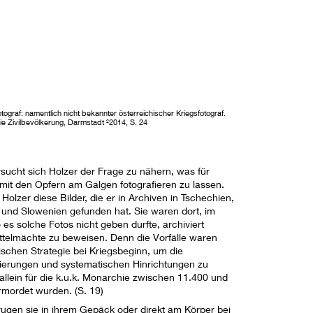
Fotograf: namentlich nicht bekannter österreichischer Kriegsfotograf.
e Zivilbevölkerung, Darmstadt ²2014, S. 24
sucht sich Holzer der Frage zu nähern, was für
 mit den Opfern am Galgen fotografieren zu lassen.
olzer diese Bilder, die er in Archiven in Tschechien,
n und Slowenien gefunden hat. Sie waren dort, im
es solche Fotos nicht geben durfte, archiviert
ttelmächte zu beweisen. Denn die Vorfälle waren
rischen Strategie bei Kriegsbeginn, um die
nierungen und systematischen Hinrichtungen zu
llein für die k.u.k. Monarchie zwischen 11.400 und
rmordet wurden. (S. 19)
rugen sie in ihrem Gepäck oder direkt am Körper bei