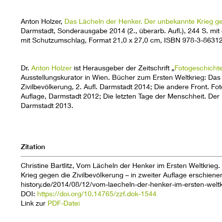
Anton Holzer,
Das Lächeln der Henker. Der unbekannte Krieg ge
Darmstadt, Sonderausgabe 2014 (2., überarb. Aufl.), 244 S. mi
mit Schutzumschlag, Format 21,0 x 27,0 cm, ISBN 978-3-86312
Dr.
Anton Holzer
ist Herausgeber der Zeitschrift „
Fotogeschicht
Ausstellungskurator in Wien. Bücher zum Ersten Weltkrieg: Das
Zivilbevölkerung, 2. Aufl. Darmstadt 2014; Die andere Front. Fo
Auflage, Darmstadt 2012; Die letzten Tage der Menschheit. Der E
Darmstadt 2013.
Zitation
Christine Bartlitz, Vom Lächeln der Henker im Ersten Weltkrie
Krieg gegen die Zivilbevölkerung – in zweiter Auflage erschienen
history.de/2014/08/12/vom-laecheln-der-henker-im-ersten-weltk
DOI:
https://doi.org/10.14765/zzf.dok-1544
Link zur
PDF-Datei