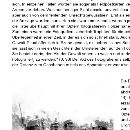
sich. In einzelnen Fällen wurden sie sogar als Feldpostkarten verv
Armee vertrieben. Was aus heutiger Sicht absolut unvorstellbar 
aber auch von dem fehlenden Unrechtsbewusstsein. Erst als ei
der Anklage wurden, kursierten sie zwar immer noch, wurden je
die Täter überhaupt mit ihren Opfern fotografieren? Holzer näh
Zum einen waren die Fotografien sicherlich Trophäen für die bete
Überlegenheit in einer Zeit, in der es sich so schnell starb. Au
Gewalt-Ritual öffentlich in Szene gesetzt, ein schreckliches Sch
sie lässt sich in vielen Gesichtern der Umstehenden auf den Fo
Sie besteht darin, den Akt der Gewalt sehen zu wollen und i
(fotografiert) zu werden.“ (S. 96) Der Akt des Fotografierens s
der Distanz zum Geschehen mittels des Apparates; er war also ga
Die B
ersc
abdru
14): 
erzäh
von 
Opfe
und 
Urgr