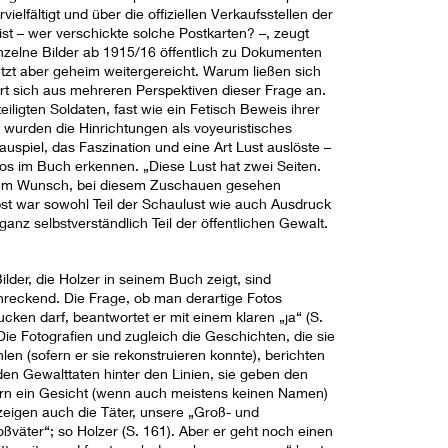
ielfältigt und über die offiziellen Verkaufsstellen der
ist – wer verschickte solche Postkarten? –, zeugt
nzelne Bilder ab 1915/16 öffentlich zu Dokumenten
tzt aber geheim weitergereicht. Warum ließen sich
ert sich aus mehreren Perspektiven dieser Frage an.
iligten Soldaten, fast wie ein Fetisch Beweis ihrer
ch wurden die Hinrichtungen als voyeuristisches
auspiel, das Faszination und eine Art Lust auslöste –
tos im Buch erkennen. „Diese Lust hat zwei Seiten.
n dem Wunsch, bei diesem Zuschauen gesehen
elbst war sowohl Teil der Schaulust wie auch Ausdruck
nz selbstverständlich Teil der öffentlichen Gewalt.
ilder, die Holzer in seinem Buch zeigt, sind
hreckend. Die Frage, ob man derartige Fotos
cken darf, beantwortet er mit einem klaren „ja“ (S.
Die Fotografien und zugleich die Geschichten, die sie
len (sofern er sie rekonstruieren konnte), berichten
den Gewalttaten hinter den Linien, sie geben den
rn ein Gesicht (wenn auch meistens keinen Namen)
zeigen auch die Täter, unsere „Groß- und
oßväter“; so Holzer (S. 161). Aber er geht noch einen