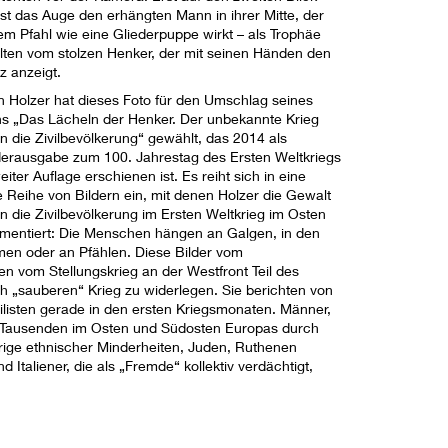
sst das Auge den erhängten Mann in ihrer Mitte, der
em Pfahl wie eine Gliederpuppe wirkt – als Trophäe
lten vom stolzen Henker, der mit seinen Händen den
z anzeigt.
n Holzer hat dieses Foto für den Umschlag seines
s „Das Lächeln der Henker. Der unbekannte Krieg
n die Zivilbevölkerung“ gewählt, das 2014 als
erausgabe zum 100. Jahrestag des Ersten Weltkriegs
eiter Auflage erschienen ist. Es reiht sich in eine
e Reihe von Bildern ein, mit denen Holzer die Gewalt
n die Zivilbevölkerung im Ersten Weltkrieg im Osten
mentiert: Die Menschen hängen an Galgen, in den
en oder an Pfählen. Diese Bilder vom
n vom Stellungskrieg an der Westfront Teil des
 „sauberen“ Krieg zu widerlegen. Sie berichten von
vilisten gerade in den ersten Kriegsmonaten. Männer,
u Tausenden im Osten und Südosten Europas durch
örige ethnischer Minderheiten, Juden, Ruthenen
 Italiener, die als „Fremde“ kollektiv verdächtigt,