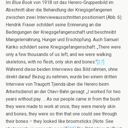
Im
Blue Book
von 1918 ist das Herero-Gruppenbild im
Abschnitt über die Behandlung der Kriegsgefangenen
zwischen zwei Interviewausschnitten positioniert (Abb. 6):
Hendrik Fraser schildert seine Erinnerung an die
Bedingungen der Kriegsgefangenschaft und beschreibt
Mangelernährung, Hunger und Erschöpfung. Auch Samuel
Kariko schildert seine Kriegsgefangenschaft: „There were
only a few thousands of us left, and we were walking
skeletons, with no flesh, only skin and bones.“
[27]
Während diese beiden Interviews das Bild rahmen, ohne
direkt darauf Bezug zu nehmen, wurde bei einem dritten
Interview von Traugott Tjienda über die Herero beim
Arbeitsdienst an der Otavi-Bahn gesagt: „I worked for two
years without pay. … As our people came in from the bush
they were made to work at once, they were merely skin
and bones, they were so thin that one could see through
their bones – they looked like broomsticks (
Note
. See