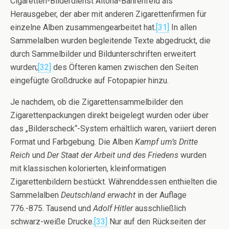
Cigaretten-Bilderdienst Altona-Bahrenfeld als
Herausgeber, der aber mit anderen Zigarettenfirmen für
einzelne Alben zusammengearbeitet hat.
[31]
In allen
Sammelalben wurden begleitende Texte abgedruckt, die
durch Sammelbilder und Bildunterschriften erweitert
wurden;
[32]
des Öfteren kamen zwischen den Seiten
eingefügte Großdrucke auf Fotopapier hinzu.
Je nachdem, ob die Zigarettensammelbilder den
Zigarettenpackungen direkt beigelegt wurden oder über
das „Bilderscheck“-System erhältlich waren, variiert deren
Format und Farbgebung. Die Alben
Kampf um’s Dritte
Reich
und
Der Staat der Arbeit und des Friedens
wurden
mit klassischen kolorierten, kleinformatigen
Zigarettenbildern bestückt. Währenddessen enthielten die
Sammelalben
Deutschland erwacht
in der Auflage
776.-875. Tausend und
Adolf Hitler
ausschließlich
schwarz-weiße Drucke.
[33]
Nur auf den Rückseiten der