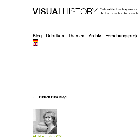
VISUAL
HISTORY
Online-Nachschlagewerk 
die historische Bildforsc
Blog
Rubriken
Themen
Archiv
Forschungsproj
← zurück zum Blog
24. November 2025