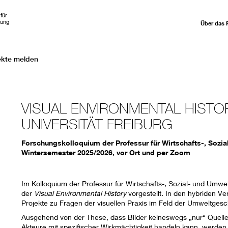
für
hung
Über das 
ekte melden
VISUAL ENVIRONMENTAL HISTO
UNIVERSITÄT FREIBURG
Forschungskolloquium der Professur für Wirtschafts-, Sozia
Wintersemester 2025/2026, vor Ort und per Zoom
Im Kolloquium der Professur für Wirtschafts-, Sozial- und Umw
der
Visual Environmental History
vorgestellt. In den hybriden V
Projekte zu Fragen der visuellen Praxis im Feld der Umweltgesc
Ausgehend von der These, dass Bilder keineswegs „nur“ Quelle
Akteure mit spezifischer Wirkmächtigkeit handeln kann, werden 