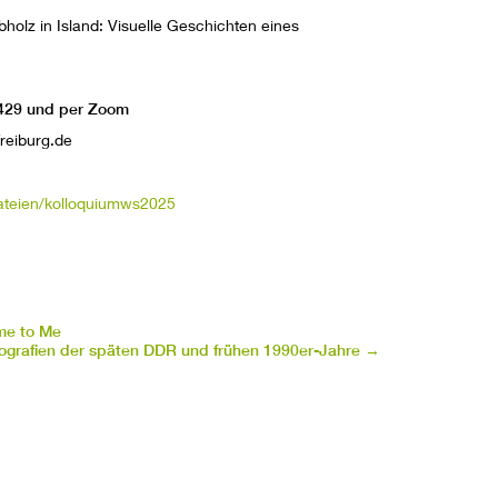
bholz in Island: Visuelle Geschichten eines
 4429 und per Zoom
freiburg.de
dateien/kolloquiumws2025
me to Me
ografien der späten DDR und frühen 1990er-Jahre
→