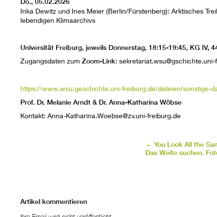
Do., 05.02.2026
Inka Dewitz und Ines Meier (Berlin/Fürstenberg): Arktisches Trei
lebendigen Klimaarchivs
Universität Freiburg, jeweils Donnerstag, 18:15-19:45, KG IV,
Zugangsdaten zum
Zoom-Link
: sekretariat.wsu@gschichte.uni-
https://www.wsu.geschichte.uni-freiburg.de/dateien/sonstige-
Prof. Dr. Melanie Arndt & Dr. Anna-Katharina Wöbse
Kontakt: Anna-Katharina.Woebse@zv.uni-freiburg.de
←
You Look All the Sa
Das Weite suchen. Fot
Artikel kommentieren
Ihre Email wird nicht veröffentlicht.