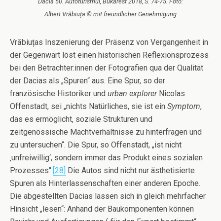
Dacia 50. Autoturismul, Bukarest 2018, S. 74-75. Foto:
Albert Vrăbiuța © mit freundlicher Genehmigung
Vrăbiuțas Inszenierung der Präsenz von Vergangenheit in
der Gegenwart löst einen historischen Reflexionsprozess
bei den Betrachter:innen der Fotografien qua der Qualität
der Dacias als „Spuren“ aus. Eine Spur, so der
französische Historiker und
urban explorer
Nicolas
Offenstadt, sei „nichts Natürliches, sie ist ein
Symptom
,
das es ermöglicht, soziale Strukturen und
zeitgenössische Machtverhältnisse zu hinterfragen und
zu untersuchen“. Die Spur, so Offenstadt, „ist nicht
‚unfreiwillig‘, sondern immer das Produkt eines sozialen
Prozesses“.
[28]
Die Autos sind nicht nur ästhetisierte
Spuren als Hinterlassenschaften einer anderen Epoche.
Die abgestellten Dacias lassen sich in gleich mehrfacher
Hinsicht „lesen“: Anhand der Baukomponenten können