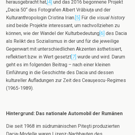
herausgebracht hat,
[4]
und das 2016 begonnene Projekt
„Dacia 50“ des Fotografen Albert Vrăbiuța und der
Kulturanthropologin Cristina Irian.
[5]
Für die
visual history
sind beide Projekte interessant, um nachvollziehen zu
können, wie der Wandel der Kulturbedeutung
[6]
des Dacia
als Relikt des Sozialismus in der und für die jeweilige
Gegenwart mit unterschiedlichen Akzenten ästhetisiert,
reflektiert bzw. in Wert gesetzt
[7]
wurde und wird. Darum
geht es im folgenden Beitrag – nach einer kleinen
Einführung in die Geschichte des Dacia und dessen
kultureller Aufladungen zur Zeit des Ceaușescu-Regimes
(1965-1989).
Hintergrund: Das nationale Automobil der Rumänen
Die seit 1968 im südrumänischen Piteşti produzierten
Dacia-Modelle waren Lizenz-Nachbauten des