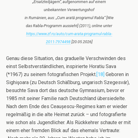
„Ersatzteiljägern“, aufgenommen auf einem
unbekannten Verwertungshof
in Rumänien, aus: „Cum arată programul Rabla“ [Wie
das Rabla-Programm aussieht] (2011), online unter
https://www.zf.ro/auto/cum-arata-programul-rabla-
2011-7974498
[20.05.2026]
Genau diese Situation, das graduelle Verschwinden des
einst Selbstverständlichen, inspirierte Horatiu Sava
(*1967) zu seinem fotografischen Projekt.
[18]
Geboren in
Sighişoara (zu Deutsch Schäßburg, ungarisch Szegesvár),
besuchte Sava dort das deutsche Gymnasium, bevor er
1985 mit seiner Familie nach Deutschland übersiedelte.
Nach dem Ende des Ceaușescu-Regimes kam er wieder
regelmäßig in die alte Heimat zurück – und fotografierte
wie schon als Jugendlicher. Als Rückkehrer schaute er mit
einem eher fremden Blick auf das ehemals Vertraute: