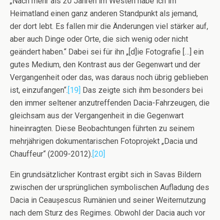
„Nach mehr als 20 Jahren im Westen habe ich im
Heimatland einen ganz anderen Standpunkt als jemand,
der dort lebt. Es fallen mir die Änderungen viel stärker auf,
aber auch Dinge oder Orte, die sich wenig oder nicht
geändert haben.“ Dabei sei für ihn „[d]ie Fotografie […] ein
gutes Medium, den Kontrast aus der Gegenwart und der
Vergangenheit oder das, was daraus noch übrig geblieben
ist, einzufangen“.
[19]
Das zeigte sich ihm besonders bei
den immer seltener anzutreffenden Dacia-Fahrzeugen, die
gleichsam aus der Vergangenheit in die Gegenwart
hineinragten. Diese Beobachtungen führten zu seinem
mehrjährigen dokumentarischen Fotoprojekt „Dacia und
Chauffeur“ (2009-2012).
[20]
Ein grundsätzlicher Kontrast ergibt sich in Savas Bildern
zwischen der ursprünglichen symbolischen Aufladung des
Dacia in Ceaușescus Rumänien und seiner Weiternutzung
nach dem Sturz des Regimes. Obwohl der Dacia auch vor