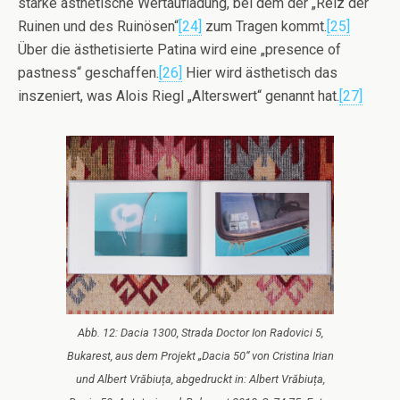
starke ästhetische Wertaufladung, bei dem der „Reiz der
Ruinen und des Ruinösen“
[24]
zum Tragen kommt.
[25]
Über die ästhetisierte Patina wird eine „presence of
pastness“ geschaffen.
[26]
Hier wird ästhetisch das
inszeniert, was Alois Riegl „Alterswert“ genannt hat.
[27]
Abb. 12: Dacia 1300, Strada Doctor Ion Radovici 5,
Bukarest, aus dem Projekt „Dacia 50“ von Cristina Irian
und Albert Vrăbiuța, abgedruckt in: Albert Vrăbiuța,