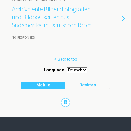
27. JULI 2015 • BY HINNERK ONKEN
Ambivalente Bilder: Fotografien
und Bildpostkarten aus
Südamerika im Deutschen Reich
NO RESPONSES
Back to top
Language:
Mobile
Desktop