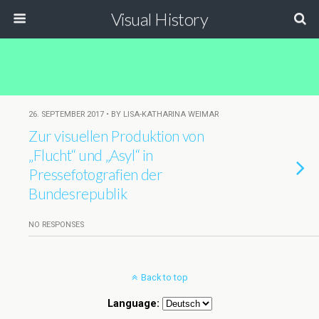
Visual History
26. SEPTEMBER 2017 • BY LISA-KATHARINA WEIMAR
Zur visuellen Produktion von
„Flucht“ und „Asyl“ in
Pressefotografien der
Bundesrepublik
NO RESPONSES
Back to top
Language: