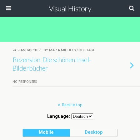
Visual History
24. JANUAR 2017 • BY MARIA MICHELS-KOHLHAGE
Rezension: Die schönen Insel-
Bilderbücher
NO RESPONSES
Back to top
Language:
Mobile
Desktop