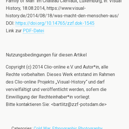
Family of Man“ im Château Clervaux, Luxemburg, in: Visual
History, 18.08.2014, https://www.visual-
history.de/2014/08/18/was-macht-den-menschen-aus/
DOI:
https://doi.org/10.14765/zzf.dok-1545
Link zur
PDF-Datei
Nutzungsbedingungen für diesen Artikel
Copyright (c) 2014 Clio-online e.V. und Autor*in, alle
Rechte vorbehalten. Dieses Werk entstand im Rahmen
des Clio-online Projekts „Visual-History“ und darf
vervielfältigt und veröffentlicht werden, sofern die
Einwilligung der Rechteinhaber*in vorliegt.
Bitte kontaktieren Sie: <bartlitz@zzf-potsdam.de>
Categories:
Cold War
,
Ethnographic Photography
,