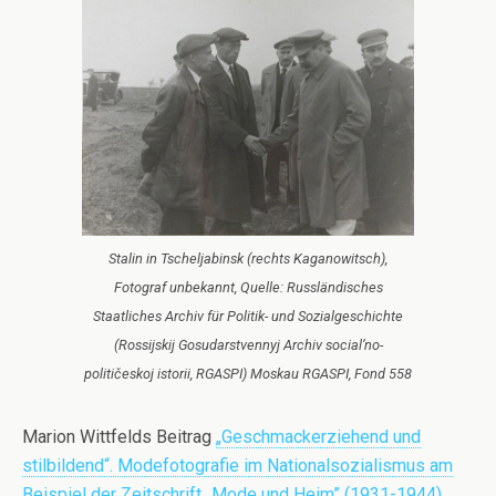
Stalin in Tscheljabinsk (rechts Kaganowitsch),
Fotograf unbekannt, Quelle: Russländisches
Staatliches Archiv für Politik- und Sozialgeschichte
(Rossijskij Gosudarstvennyj Archiv social’no-
političeskoj istorii, RGASPI) Moskau RGASPI, Fond 558
Marion Wittfelds Beitrag
„Geschmackerziehend und
stilbildend“. Modefotografie im Nationalsozialismus am
Beispiel der Zeitschrift „Mode und Heim” (1931-1944)