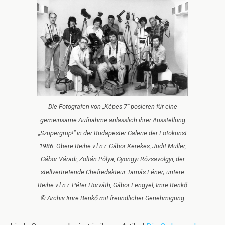
Die Fotografen von „Képes 7“ posieren für eine
gemeinsame Aufnahme anlässlich ihrer Ausstellung
„Szupergrup!“ in der Budapester Galerie der Fotokunst
1986. Obere Reihe v.l.n.r. Gábor Kerekes, Judit Müller,
Gábor Váradi, Zoltán Pólya, Gyöngyi Rózsavölgyi, der
stellvertretende Chefredakteur Tamás Féner; untere
Reihe v.l.n.r. Péter Horváth, Gábor Lengyel, Imre Benkő
© Archiv Imre Benkő mit freundlicher Genehmigung