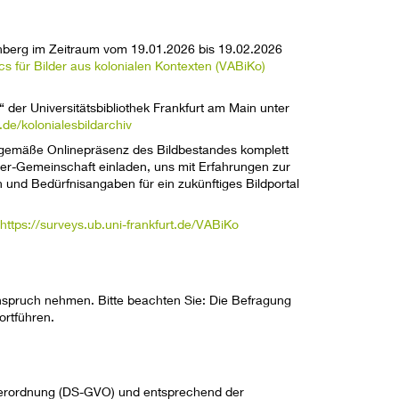
enberg im Zeitraum vom 19.01.2026 bis 19.02.2026
ics für Bilder aus kolonialen Kontexten (VABiKo)
 der Universitätsbibliothek Frankfurt am Main unter
.de/kolonialesbildarchiv
nzeitgemäße Onlinepräsenz des Bildbestandes komplett
er-Gemeinschaft einladen, uns mit Erfahrungen zur
n und Bedürfnisangaben für ein zukünftiges Bildportal
:
https://surveys.ub.uni-frankfurt.de/VABiKo
nspruch nehmen. Bitte beachten Sie: Die Befragung
ortführen.
erordnung (DS-GVO) und entsprechend der