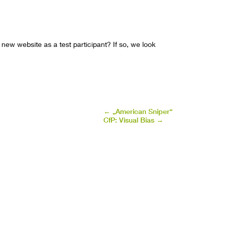
 new website as a test participant? If so, we look
←
„American Sniper“
CfP: Visual Bias
→