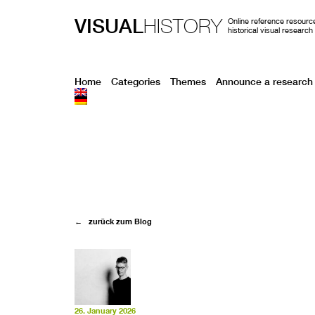
VISUAL
HISTORY
Online reference resource
historical visual research
Home
Categories
Themes
Announce a research 
← zurück zum Blog
26. January 2026