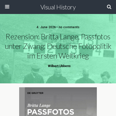
Visual History
4. June 2026 • no comments
Rezension: Britta Lange, Passfotos
unter Zwang: Deutsche Fotopolitik
im Ersten Weltkrieg
Wilbert Ubbens