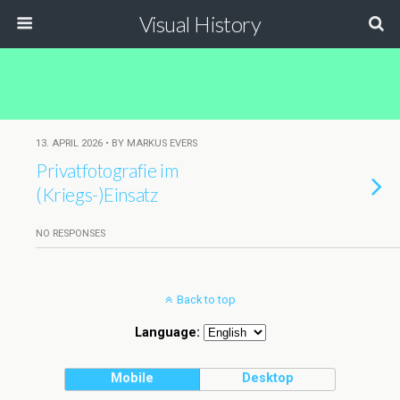
Visual History
13. APRIL 2026 • BY MARKUS EVERS
Privatfotografie im
(Kriegs-)Einsatz
NO RESPONSES
Back to top
Language:
Mobile
Desktop