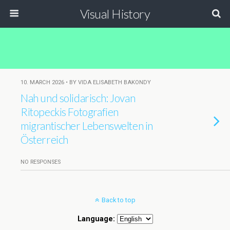
Visual History
10. MARCH 2026 • BY VIDA ELISABETH BAKONDY
Nah und solidarisch: Jovan
Ritopeckis Fotografien
migrantischer Lebenswelten in
Österreich
NO RESPONSES
Back to top
Language: