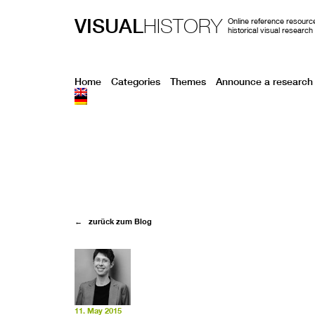
VISUAL
HISTORY
Online reference resource
historical visual research
Home
Categories
Themes
Announce a research 
← zurück zum Blog
11. May 2015