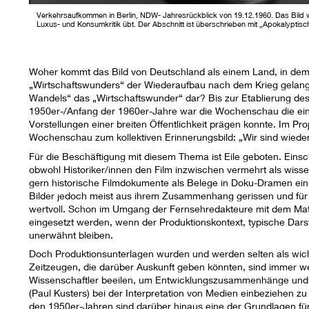
Verkehrsaufkommen in Berlin, NDW- Jahresrückblick von 19.12.1960. Das Bild w
Luxus- und Konsumkritik übt. Der Abschnitt ist überschrieben mit „Apokalyptisc
Woher kommt das Bild von Deutschland als einem Land, in dem 
„Wirtschaftswunders“ der Wiederaufbau nach dem Krieg gelang?
Wandels“ das „Wirtschaftswunder“ dar? Bis zur Etablierung de
1950er-/Anfang der 1960er-Jahre war die Wochenschau die einzi
Vorstellungen einer breiten Öffentlichkeit prägen konnte. Im Pro
Wochenschau zum kollektiven Erinnerungsbild: „Wir sind wieder
Für die Beschäftigung mit diesem Thema ist Eile geboten. Einsc
obwohl Historiker/innen den Film inzwischen vermehrt als wiss
gern historische Filmdokumente als Belege in Doku-Dramen einb
Bilder jedoch meist aus ihrem Zusammenhang gerissen und für 
wertvoll. Schon im Umgang der Fernsehredakteure mit dem Mater
eingesetzt werden, wenn der Produktionskontext, typische Darst
unerwähnt bleiben.
Doch Produktionsunterlagen wurden und werden selten als wicht
Zeitzeugen, die darüber Auskunft geben könnten, sind immer w
Wissenschaftler beeilen, um Entwicklungszusammenhänge und
(Paul Kusters) bei der Interpretation von Medien einbeziehen zu
den 1950er-Jahren sind darüber hinaus eine der Grundlagen für h