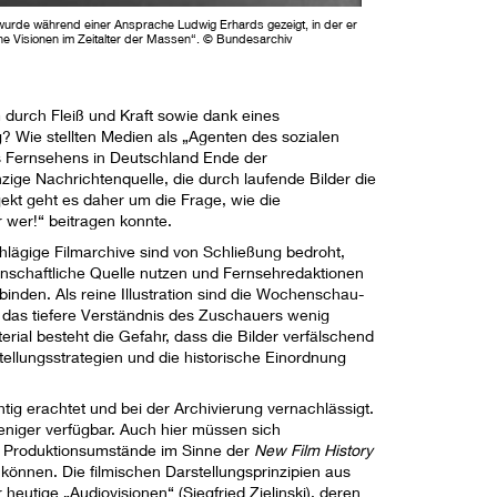
urde während einer Ansprache Ludwig Erhards gezeigt, in der er
he Visionen im Zeitalter der Massen“. © Bundesarchiv
durch Fleiß und Kraft sowie dank eines
 Wie stellten Medien als „Agenten des sozialen
s Fernsehens in Deutschland Ende der
ge Nachrichtenquelle, die durch laufende Bilder die
jekt geht es daher um die Frage, wie die
 wer!“ beitragen konnte.
hlägige Filmarchive sind von Schließung bedroht,
enschaftliche Quelle nutzen und Fernsehredaktionen
inden. Als reine Illustration sind die Wochenschau-
das tiefere Verständnis des Zuschauers wenig
ial besteht die Gefahr, dass die Bilder verfälschend
ellungsstrategien und die historische Einordnung
ig erachtet und bei der Archivierung vernachlässigt.
eniger verfügbar. Auch hier müssen sich
 Produktionsumstände im Sinne der
New Film History
 können. Die filmischen Darstellungsprinzipien aus
eutige „Audiovisionen“ (Siegfried Zielinski), deren