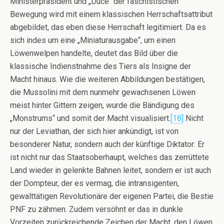
Ministerpräsident und „Duce“ der faschistischen
Bewegung wird mit einem klassischen Herrschaftsattribut
abgebildet, das eben diese Herrschaft legitimiert. Da es
sich indes um eine „Miniaturausgabe“, um einen
Löwenwelpen handelte, deutet das Bild über die
klassische Indienstnahme des Tiers als Insigne der
Macht hinaus. Wie die weiteren Abbildungen bestätigen,
die Mussolini mit dem nunmehr gewachsenen Löwen
meist hinter Gittern zeigen, wurde die Bändigung des
„Monstrums“ und somit der Macht visualisiert.
[18]
Nicht
nur der Leviathan, der sich hier ankündigt, ist von
besonderer Natur, sondern auch der künftige Diktator: Er
ist nicht nur das Staatsoberhaupt, welches das zerrüttete
Land wieder in gelenkte Bahnen leitet, sondern er ist auch
der Dompteur, der es vermag, die intransigenten,
gewalttätigen Revolutionäre der eigenen Partei, die Bestie
PNF zu zähmen. Zudem versöhnt er das in dunkle
Vorzeiten zurückreichende Zeichen der Macht, den Löwen,