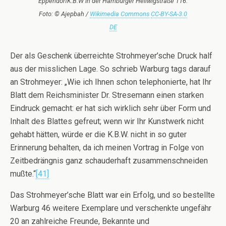
EppendorfK.B.W in der Hamburger Heilwigstraße 116.
Foto: © Ajepbah /
Wikimedia Commons
CC-BY-SA-3.0
DE
Der als Geschenk überreichte Strohmeyer’sche Druck half
aus der misslichen Lage. So schrieb Warburg tags darauf
an Strohmeyer: „Wie ich Ihnen schon telephonierte, hat Ihr
Blatt dem Reichsminister Dr. Stresemann einen starken
Eindruck gemacht: er hat sich wirklich sehr über Form und
Inhalt des Blattes gefreut; wenn wir Ihr Kunstwerk nicht
gehabt hätten, würde er die K.B.W. nicht in so guter
Erinnerung behalten, da ich meinen Vortrag in Folge von
Zeitbedrängnis ganz schauderhaft zusammenschneiden
mußte.“
[41]
Das Strohmeyer’sche Blatt war ein Erfolg, und so bestellte
Warburg 46 weitere Exemplare und verschenkte ungefähr
20 an zahlreiche Freunde, Bekannte und