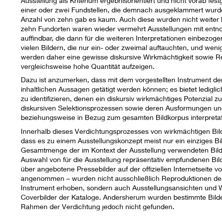
Ausstellung als Kriterium ergebnisorientiert und nicht vorab fest
einer oder zwei Fundstellen, die demnach ausgeklammert wurden
Anzahl von zehn gab es kaum. Auch diese wurden nicht weiter b
zehn Fundorten waren wieder vermehrt Ausstellungen mit ent
auffindbar, die dann für die weiteren Interpretationen einbezoge
vielen Bildern, die nur ein- oder zweimal auftauchten, und weni
werden daher eine gewisse diskursive Wirkmächtigkeit sowie Rei
vergleichsweise hohe Quantität aufzeigen.
Dazu ist anzumerken, dass mit dem vorgestellten Instrument de
inhaltlichen Aussagen getätigt werden können; es bietet ledigli
zu identifizieren, denen ein diskursiv wirkmächtiges Potenzia
diskursiven Selektionsprozessen sowie deren Ausformungen un
beziehungsweise in Bezug zum gesamten Bildkorpus interpretati
Innerhalb dieses Verdichtungsprozesses von wirkmächtigen Bi
dass es zu einem Ausstellungskonzept meist nur ein einziges Bil
Gesamtmenge der im Kontext der Ausstellung verwendeten Bilder
Auswahl von für die Ausstellung repräsentativ empfundenen Bild
über angebotene Pressebilder auf der offiziellen Internetseite 
angenommen – wurden nicht ausschließlich Reproduktionen de
Instrument erhoben, sondern auch Ausstellungsansichten und We
Coverbilder der Kataloge. Andersherum wurden bestimmte Bilder
Rahmen der Verdichtung jedoch nicht gefunden.