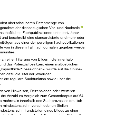
unächst überschaubaren Datenmenge von
[6]
ngeachtet der diesbezüglichen Vor- und Nachteile
–
schaftlichen Fachpublikationen orientiert. Jener
t und beschreibt eine standardisierte und mehr oder
eiträgen aus einer der jeweiligen Fachpublikationen
weite von in diesem Fall Fachjournalen gegeben werden
mmunities.
n einer Filterung von Bildern, die innerhalb
 und das Potenzial besitzen, einen maßgeblichen
Impactbilder“ bezeichnet –, wurde auf die Online-
n dazu die Titel der jeweiligen
er die reguläre Suchfunktion sowie über die
.
men von Hinweisen, Rezensionen oder weiteren
 die Anzahl im Vergleich zum Gesamtkorpus auf 64
 die mehrmals innerhalb des Suchprozesses deutlich
an mindestens zehn verschiedenen Stellen
destens zehn Fundstellen eines Bildes zu einer