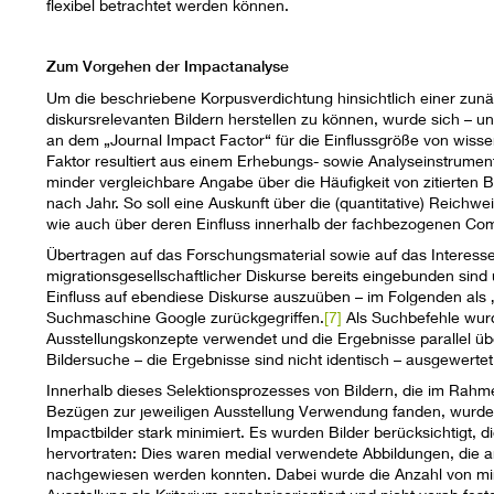
flexibel betrachtet werden können.
Zum Vorgehen der Impactanalyse
Um die beschriebene Korpusverdichtung hinsichtlich einer z
diskursrelevanten Bildern herstellen zu können, wurde sich – u
an dem „Journal Impact Factor“ für die Einflussgröße von wissen
Faktor resultiert aus einem Erhebungs- sowie Analyseinstrumen
minder vergleichbare Angabe über die Häufigkeit von zitierten B
nach Jahr. So soll eine Auskunft über die (quantitative) Reich
wie auch über deren Einfluss innerhalb der fachbezogenen Co
Übertragen auf das Forschungsmaterial sowie auf das Interesse a
migrationsgesellschaftlicher Diskurse bereits eingebunden sind
Einfluss auf ebendiese Diskurse auszuüben – im Folgenden als „
Suchmaschine Google zurückgegriffen.
[7]
Als Suchbefehle wurde
Ausstellungskonzepte verwendet und die Ergebnisse parallel üb
Bildersuche – die Ergebnisse sind nicht identisch – ausgewertet
Innerhalb dieses Selektionsprozesses von Bildern, die im Rah
Bezügen zur jeweiligen Ausstellung Verwendung fanden, wurde
Impactbilder stark minimiert. Es wurden Bilder berücksichtigt,
hervortraten: Dies waren medial verwendete Abbildungen, die 
nachgewiesen werden konnten. Dabei wurde die Anzahl von min