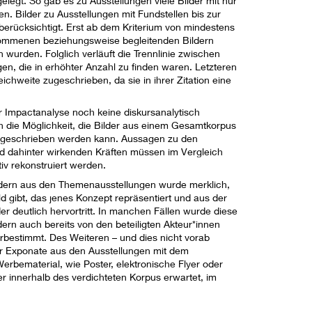
gelegt. So gab es zu Ausstellungen viele Bilder mit nur
. Bilder zu Ausstellungen mit Fundstellen bis zur
erücksichtigt. Erst ab dem Kriterium von mindestens
nommenen beziehungsweise begleitenden Bildern
n wurden. Folglich verläuft die Trennlinie zwischen
gen, die in erhöhter Anzahl zu finden waren. Letzteren
chweite zugeschrieben, da sie in ihrer Zitation eine
r Impactanalyse noch keine diskursanalytisch
ch die Möglichkeit, die Bilder aus einem Gesamtkorpus
l zugeschrieben werden kann. Aussagen zu den
d dahinter wirkenden Kräften müssen im Vergleich
v rekonstruiert werden.
ldern aus den Themenausstellungen wurde merklich,
d gibt, das jenes Konzept repräsentiert und aus der
 deutlich hervortritt. In manchen Fällen wurde diese
ern auch bereits von den beteiligten Akteur*innen
vorbestimmt. Des Weiteren – und dies nicht vorab
r Exponate aus den Ausstellungen mit dem
rbematerial, wie Poster, elektronische Flyer oder
 innerhalb des verdichteten Korpus erwartet, im