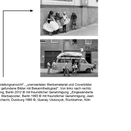
stellungsansicht“, „unerwartetes Werbematerial und Coverbilder
t gefundene Bilder mit Bekanntheitsgrad“. Von links nach rechts:
ng, Berlin 2012 © mit freundlicher Genehmigung; „Eingewanderte
V., Werbeposter, Berlin 1993 © mit freundlicher Genehmigung; Jean
sschacht, Duisburg 1985 ©; Guenay Ulutunçok, Rückkehrer, Köln