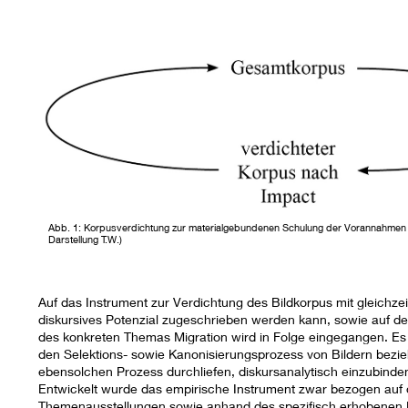
Abb. 1: Korpusverdichtung zur materialgebundenen Schulung der Vorannahmen 
Darstellung T.W.)
Auf das Instrument zur Verdichtung des Bildkorpus mit gleichzei
diskursives Potenzial zugeschrieben werden kann, sowie auf de
des konkreten Themas Migration wird in Folge eingegangen. Es 
den Selektions- sowie Kanonisierungsprozess von Bildern bezi
ebensolchen Prozess durchliefen, diskursanalytisch einzubinde
Entwickelt wurde das empirische Instrument zwar bezogen au
Themenausstellungen sowie anhand des spezifisch erhobenen Da