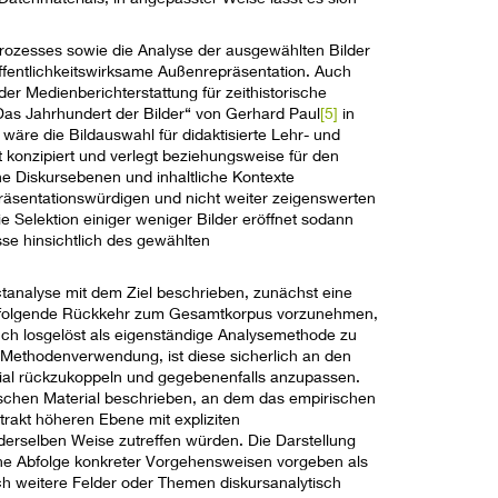
prozesses sowie die Analyse der ausgewählten Bilder
fentlichkeitswirksame Außenrepräsentation. Auch
der Medienberichterstattung für zeithistorische
as Jahrhundert der Bilder“ von Gerhard Paul
[5]
in
äre die Bildauswahl für didaktisierte Lehr- und
t konzipiert und verlegt beziehungsweise für den
he Diskursebenen und inhaltliche Kontexte
präsentationswürdigen und nicht weiter zeigenswerten
 Selektion einiger weniger Bilder eröffnet sodann
se hinsichtlich des gewählten
tanalyse mit dem Ziel beschrieben, zunächst eine
ffolgende Rückkehr zum Gesamtkorpus vorzunehmen,
uch losgelöst als eigenständige Analysemethode zu
ethodenverwendung, ist diese sicherlich an den
al rückzukoppeln und gegebenenfalls anzupassen.
schen Material beschrieben, an dem das empirischen
rakt höheren Ebene mit expliziten
derselben Weise zutreffen würden. Die Darstellung
ne Abfolge konkreter Vorgehensweisen vorgeben als
ch weitere Felder oder Themen diskursanalytisch