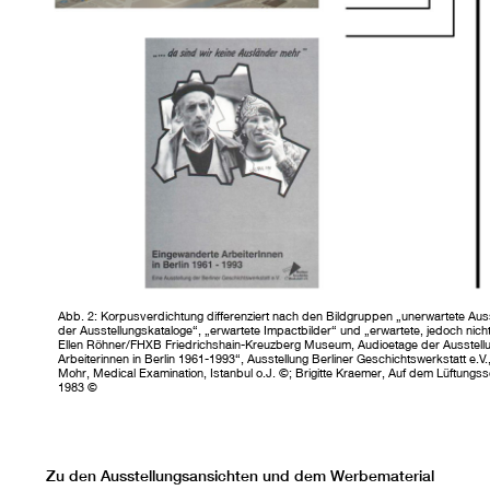
Abb. 2: Korpusverdichtung differenziert nach den Bildgruppen „unerwartete Aus
der Ausstellungskataloge“, „erwartete Impactbilder“ und „erwartete, jedoch nich
Ellen Röhner/FHXB Friedrichshain-Kreuzberg Museum, Audioetage der Ausstellu
Arbeiterinnen in Berlin 1961-1993“, Ausstellung Berliner Geschichtswerkstatt e.
Mohr, Medical Examination, Istanbul o.J. ©; Brigitte Kraemer, Auf dem Lüftung
1983 ©
Zu den Ausstellungsansichten und dem Werbematerial