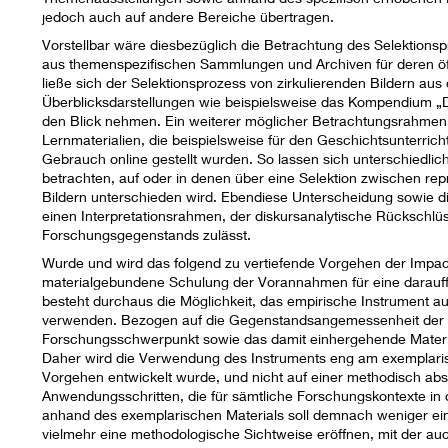
jedoch auch auf andere Bereiche übertragen.
Vorstellbar wäre diesbezüglich die Betrachtung des Selektions
aus themenspezifischen Sammlungen und Archiven für deren öf
ließe sich der Selektionsprozess von zirkulierenden Bildern aus 
Überblicksdarstellungen wie beispielsweise das Kompendium „D
den Blick nehmen. Ein weiterer möglicher Betrachtungsrahmen w
Lernmaterialien, die beispielsweise für den Geschichtsunterrich
Gebrauch online gestellt wurden. So lassen sich unterschiedlic
betrachten, auf oder in denen über eine Selektion zwischen re
Bildern unterschieden wird. Ebendiese Unterscheidung sowie die
einen Interpretationsrahmen, der diskursanalytische Rückschlüs
Forschungsgegenstands zulässt.
Wurde und wird das folgend zu vertiefende Vorgehen der Impac
materialgebundene Schulung der Vorannahmen für eine darau
besteht durchaus die Möglichkeit, das empirische Instrument a
verwenden. Bezogen auf die Gegenstandsangemessenheit der M
Forschungsschwerpunkt sowie das damit einhergehende Materi
Daher wird die Verwendung des Instruments eng am exemplari
Vorgehen entwickelt wurde, und nicht auf einer methodisch abst
Anwendungsschritten, die für sämtliche Forschungskontexte in 
anhand des exemplarischen Materials soll demnach weniger ei
vielmehr eine methodologische Sichtweise eröffnen, mit der au