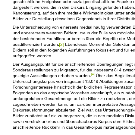
geschichtliche Ereignisse oder sozialgesellschaftliche Aspekte o
dargestellt werden, die in den Diskurs Eingang gefunden haben.
Kanonisierung, auf den ihre mediale Wirkmächtigkeit unter and
Bilder zur Darstellung desselben Gegenstands in ihrer Distributi
Die Unterscheidung von einerseits medial häufig verwendeten Bi
und andererseits weiteren Bildern, die in der Fülle von möglich
der bestehenden Fachliteratur bereits über die Begriffe der Me
ausdifferenziert worden.
[2]
Ebendieses Moment der Selektion un
Bildern soll in den folgenden Ausführungen fokussiert und für 
aufgegriffen werden.
Der Ausgangspunkt für die anschließenden Überlegungen liegt 
Sonderausstellungen zu Migration, für die insgesamt 814 zwis
[4]
gezeigte Ausstellungen erhoben wurden.
Über das Begleitmate
Untersuchungskorpus von insgesamt 13.049 Abbildungen zusam
Forschungsinteresse hinsichtlich der bildlichen Repräsentation
Folgenden an das empirische Vorgehen angeknüpft, ein zunäch
umfangreichere Gesamtmenge auf die Bilder zu reduzieren, den
zugeschrieben werden kann, um darüber interpretative Aussa
Diskursausformungen abzuleiten. Ziel war, das Untersuchungsko
Bilder zunächst auf die zu begrenzen, die in den medialen Disk
sowie vorstrukturiertes und überschaubares Korpus dem Bildm
anschließende Rückkehr in das Gesamtkorpus materialgebunden