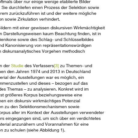
ftmals über nur einige wenige etablierte Bilder
 Sie durchliefen einen Prozess der Selektion sowie
erem zurückzuführen ist und der weitere mögliche
on sowie Zirkulation verhindert.
ldern mit einer gewissen diskursiven Wirkmächtigkeit
en Darstellungsweisen kaum Beachtung finden, ist in
dienikone sowie des Schlag- und Schlüsselbildes
d Kanonisierung von repräsentationswürdigen
ein diskursanalytisches Vorgehen methodisch
in der
Studie
des Verfassers
[3]
zu Themen- und
chen den Jahren 1974 und 2013 in Deutschland
rial der Ausstellungen war es möglich, ein
menzustellen und dieses – bezogen auf das
 des Themas – zu analysieren. Konkret wird im
st größeres Korpus beziehungsweise eine
en ein diskursiv wirkmächtiges Potenzial
gen zu den Selektionsmechanismen sowie
rpus aller im Kontext der Ausstellungen verwendeter
urs eingegangen sind, um sich über ein verdichtetes
aterial anzunähern und Vorannahmen für eine
 zu schulen (siehe Abbildung 1).