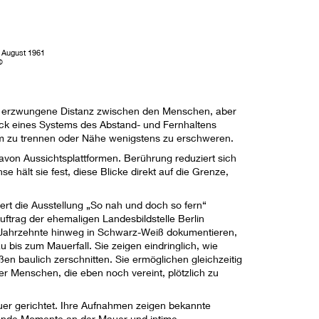
. August 1961
©
er erzwungene Distanz zwischen den Menschen, aber
uck eines Systems des Abstand- und Fernhaltens
, um zu trennen oder Nähe wenigstens zu erschweren.
avon Aussichtsplattformen. Berührung reduziert sich
e hält sie fest, diese Blicke direkt auf die Grenze,
ert die Ausstellung „So nah und doch so fern“
trag der ehemaligen Landesbildstelle Berlin
er Jahrzehnte hinweg in Schwarz-Weiß dokumentieren,
 bis zum Mauerfall. Sie zeigen eindringlich, wie
en baulich zerschnitten. Sie ermöglichen gleichzeitig
r Menschen, die eben noch vereint, plötzlich zu
er gerichtet. Ihre Aufnahmen zeigen bekannte
gende Momente an der Mauer und intime