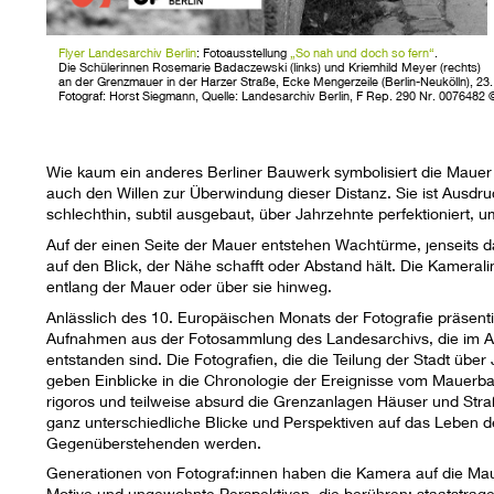
Flyer Landesarchiv Berlin
: Fotoausstellung
„So nah und doch so fern“
.
Die Schülerinnen Rosemarie Badaczewski (links) und Kriemhild Meyer (rechts)
an der Grenzmauer in der Harzer Straße, Ecke Mengerzeile (Berlin-Neukölln), 23
Fotograf: Horst Siegmann, Quelle: Landesarchiv Berlin, F Rep. 290 Nr. 0076482 
Wie kaum ein anderes Berliner Bauwerk symbolisiert die Mau
auch den Willen zur Überwindung dieser Distanz. Sie ist Ausdr
schlechthin, subtil ausgebaut, über Jahrzehnte perfektioniert
Auf der einen Seite der Mauer entstehen Wachtürme, jenseits d
auf den Blick, der Nähe schafft oder Abstand hält. Die Kameralins
entlang der Mauer oder über sie hinweg.
Anlässlich des 10. Europäischen Monats der Fotografie präsenti
Aufnahmen aus der Fotosammlung des Landesarchivs, die im Auf
entstanden sind. Die Fotografien, die die Teilung der Stadt üb
geben Einblicke in die Chronologie der Ereignisse vom Mauerbau
rigoros und teilweise absurd die Grenzanlagen Häuser und Straß
ganz unterschiedliche Blicke und Perspektiven auf das Leben de
Gegenüberstehenden werden.
Generationen von Fotograf:innen haben die Kamera auf die Mau
Motive und ungewohnte Perspektiven, die berühren: staatstra