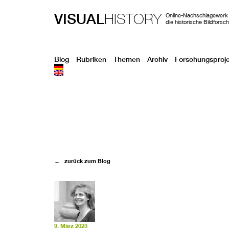
VISUAL
HISTORY
Online-Nachschlagewerk 
die historische Bildforsc
Blog
Rubriken
Themen
Archiv
Forschungsproj
← zurück zum Blog
9. März 2023