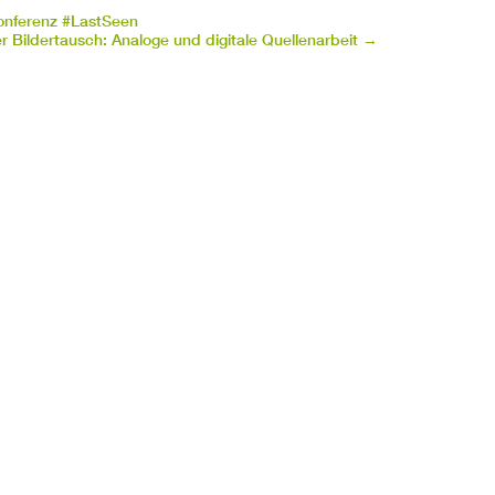
nferenz #LastSeen
er Bildertausch: Analoge und digitale Quellenarbeit
→