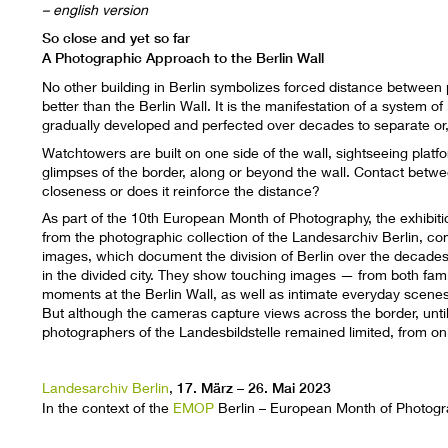
– english version
So close and yet so far
A Photographic Approach to the Berlin Wall
No other building in Berlin symbolizes forced distance between p
better than the Berlin Wall. It is the manifestation of a system o
gradually developed and perfected over decades to separate or, a
Watchtowers are built on one side of the wall, sightseeing plat
glimpses of the border, along or beyond the wall. Contact betwe
closeness or does it reinforce the distance?
As part of the 10th European Month of Photography, the exhibit
from the photographic collection of the Landesarchiv Berlin, co
images, which document the division of Berlin over the decades,
in the divided city. They show touching images — from both famili
moments at the Berlin Wall, as well as intimate everyday scenes
But although the cameras capture views across the border, until t
photographers of the Landesbildstelle remained limited, from on
Landesarchiv Berlin
,
17. März – 26. Mai 2023
In the context of the
EMOP
Berlin –
European Month of Photog