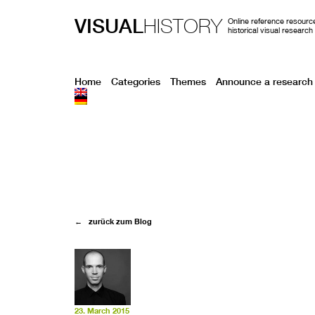
VISUAL
HISTORY
Online reference resource
historical visual research
Home
Categories
Themes
Announce a research 
← zurück zum Blog
23. March 2015