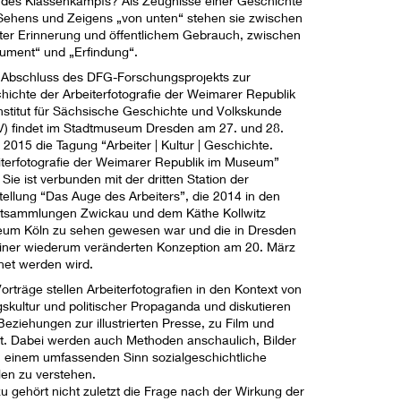
 des Klassenkampfs? Als Zeugnisse einer Geschichte
Sehens und Zeigens „von unten“ stehen sie zwischen
ater Erinnerung und öffentlichem Gebrauch, zwischen
ument“ und „Erfindung“.
Abschluss des DFG-Forschungsprojekts zur
hichte der Arbeiterfotografie der Weimarer Republik
nstitut für Sächsische Geschichte und Volkskunde
V) findet im Stadtmuseum Dresden am 27. und 28.
2015 die Tagung “Arbeiter | Kultur | Geschichte.
iterfotografie der Weimarer Republik im Museum”
. Sie ist verbunden mit der dritten Station der
tellung “Das Auge des Arbeiters”, die 2014 in den
tsammlungen Zwickau und dem Käthe Kollwitz
um Köln zu sehen gewesen war und die in Dresden
einer wiederum veränderten Konzeption am 20. März
fnet werden wird.
orträge stellen Arbeiterfotografien in den Kontext von
gskultur und politischer Propaganda und diskutieren
Beziehungen zur illustrierten Presse, zu Film und
t. Dabei werden auch Methoden anschaulich, Bilder
in einem umfassenden Sinn sozialgeschichtliche
len zu verstehen.
zu gehört nicht zuletzt die Frage nach der Wirkung der