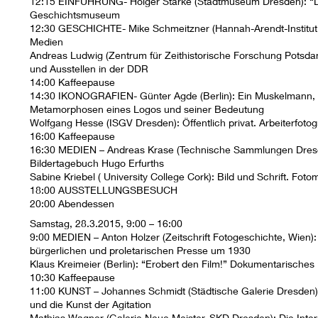
12:15 EINFÜHRUNG- Holger Starke (Stadtmuseum Dresden): “Dok
Geschichtsmuseum
12:30 GESCHICHTE- Mike Schmeitzner (Hannah-Arendt-Institut D
Medien
Andreas Ludwig (Zentrum für Zeithistorische Forschung Pots
und Ausstellen in der DDR
14:00 Kaffeepause
14:30 IKONOGRAFIEN- Günter Agde (Berlin): Ein Muskelmann, 
Metamorphosen eines Logos und seiner Bedeutung
Wolfgang Hesse (ISGV Dresden): Öffentlich privat. Arbeiterfoto
16:00 Kaffeepause
16:30 MEDIEN – Andreas Krase (Technische Sammlungen Dresden
Bildertagebuch Hugo Erfurths
Sabine Kriebel ( University College Cork): Bild und Schrift. Fot
18:00 AUSSTELLUNGSBESUCH
20:00 Abendessen
Samstag, 28.3.2015, 9:00 – 16:00
9:00 MEDIEN – Anton Holzer (Zeitschrift Fotogeschichte, Wien):
bürgerlichen und proletarischen Presse um 1930
Klaus Kreimeier (Berlin): “Erobert den Film!” Dokumentarische
10:30 Kaffeepause
11:00 KUNST – Johannes Schmidt (Städtische Galerie Dresden): 
und die Kunst der Agitation
Mathias Wagner (Galerie Neue Meister, SKD Dresden): Die Inter