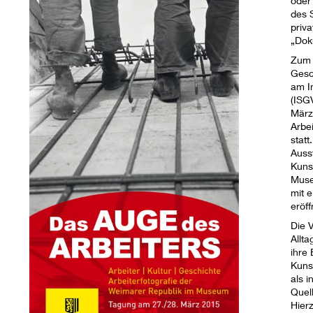
oder
des 
priv
„Dok
Zum 
Gesc
am I
(ISG
März 
Arbe
statt
Auss
Kuns
Muse
mit 
eröf
Die V
Allta
ihre 
Kuns
als 
Quel
Hier