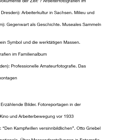
umente der Zeit”? Arbeiterfotografien im
resden): Arbeiterkultur in Sachsen. Milieu und
dam): Gegenwart als Geschichte. Museales Sammeln
ein Symbol und die werktätigen Massen.
grafien im Familienalbum
): Professionelle Amateurfotografie. Das
omontagen
 Erzählende Bilder. Fotoreportagen in der
s Kino und Arbeiterbewegung vor 1933
“Den Kampfwillen versinnbildlichen”. Otto Griebel
nationale. Über Massendarstellungen in Fotografie