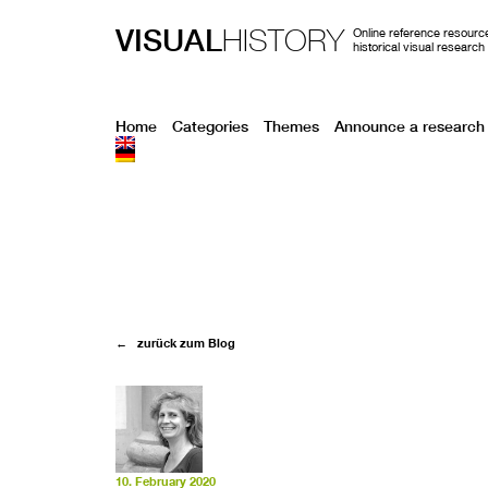
VISUAL
HISTORY
Online reference resource
historical visual research
Home
Categories
Themes
Announce a research 
← zurück zum Blog
10. February 2020