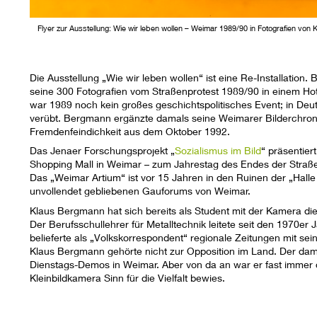
Flyer zur Ausstellung: Wie wir leben wollen – Weimar 1989/90 in Fotografien von
Die Ausstellung „Wie wir leben wollen“ ist eine Re-Installation
seine 300 Fotografien vom Straßenprotest 1989/90 in einem Ho
war 1989 noch kein großes geschichtspolitisches Event; in D
verübt. Bergmann ergänzte damals seine Weimarer Bilderchron
Fremdenfeindichkeit aus dem Oktober 1992.
Das Jenaer Forschungsprojekt „
Sozialismus im Bild
“ präsentiert
Shopping Mall in Weimar – zum Jahrestag des Endes der Straßen
Das „Weimar Artium“ ist vor 15 Jahren in den Ruinen der „Halle
unvollendet gebliebenen Gauforums von Weimar.
Klaus Bergmann hat sich bereits als Student mit der Kamera die
Der Berufsschullehrer für Metalltechnik leitete seit den 1970er 
belieferte als „Volkskorrespondent“ regionale Zeitungen mit sein
Klaus Bergmann gehörte nicht zur Opposition im Land. Der dama
Dienstags-Demos in Weimar. Aber von da an war er fast immer d
Kleinbildkamera Sinn für die Vielfalt bewies.