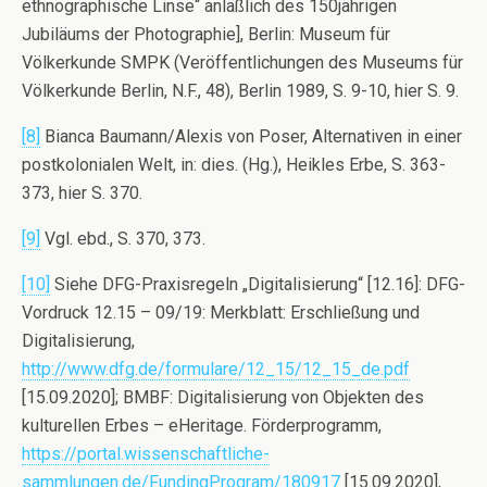
ethnographische Linse“ anläßlich des 150jährigen
Jubiläums der Photographie], Berlin: Museum für
Völkerkunde SMPK (Veröffentlichungen des Museums für
Völkerkunde Berlin, N.F., 48), Berlin 1989, S. 9-10, hier S. 9.
[8]
Bianca Baumann/Alexis von Poser, Alternativen in einer
postkolonialen Welt, in: dies. (Hg.), Heikles Erbe, S. 363-
373, hier S. 370.
[9]
Vgl. ebd., S. 370, 373.
[10]
Siehe DFG-Praxisregeln „Digitalisierung“ [12.16]: DFG-
Vordruck 12.15 – 09/19: Merkblatt: Erschließung und
Digitalisierung,
http://www.dfg.de/formulare/12_15/12_15_de.pdf
[15.09.2020]; BMBF: Digitalisierung von Objekten des
kulturellen Erbes – eHeritage. Förderprogramm,
https://portal.wissenschaftliche-
sammlungen.de/FundingProgram/180917
[15.09.2020],