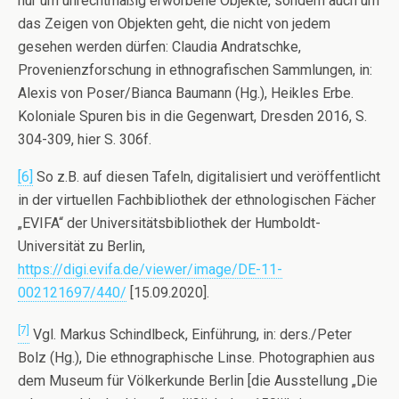
nur um unrechtmäßig erworbene Objekte, sondern auch um
das Zeigen von Objekten geht, die nicht von jedem
gesehen werden dürfen: Claudia Andratschke,
Provenienzforschung in ethnografischen Sammlungen, in:
Alexis von Poser/Bianca Baumann (Hg.), Heikles Erbe.
Koloniale Spuren bis in die Gegenwart, Dresden 2016, S.
304-309, hier S. 306f.
[6]
So z.B. auf diesen Tafeln, digitalisiert und veröffentlicht
in der virtuellen Fachbibliothek der ethnologischen Fächer
„EVIFA“ der Universitätsbibliothek der Humboldt-
Universität zu Berlin,
https://digi.evifa.de/viewer/image/DE-11-
002121697/440/
[15.09.2020].
[7]
Vgl. Markus Schindlbeck, Einführung, in: ders./Peter
Bolz (Hg.), Die ethnographische Linse. Photographien aus
dem Museum für Völkerkunde Berlin [die Ausstellung „Die