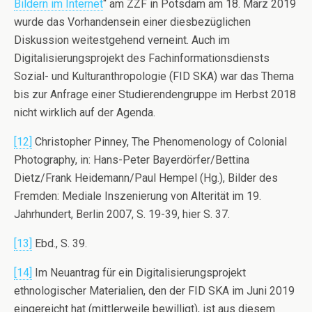
Bildern im Internet
“ am ZZF in Potsdam am 18. März 2019
wurde das Vorhandensein einer diesbezüglichen
Diskussion weitestgehend verneint. Auch im
Digitalisierungsprojekt des Fachinformationsdiensts
Sozial- und Kulturanthropologie (FID SKA) war das Thema
bis zur Anfrage einer Studierendengruppe im Herbst 2018
nicht wirklich auf der Agenda.
[12]
Christopher Pinney, The Phenomenology of Colonial
Photography, in: Hans-Peter Bayerdörfer/Bettina
Dietz/Frank Heidemann/Paul Hempel (Hg.), Bilder des
Fremden: Mediale Inszenierung von Alterität im 19.
Jahrhundert, Berlin 2007, S. 19-39, hier S. 37.
[13]
Ebd., S. 39.
[14]
Im Neuantrag für ein Digitalisierungsprojekt
ethnologischer Materialien, den der FID SKA im Juni 2019
eingereicht hat (mittlerweile bewilligt), ist aus diesem