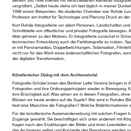
seinem Tod 1996 intensiv mit verschiedenen Kameras fotografie
vergrößert. „Selbst heute stehe ich fast täglich in meiner Dunk
1996 einem Bekannten. Als studierter Chemiker war Rohde zun
Professor am Institut für Technologie und Planung Druck an der
Kurt Rohde fotografierte vor allem Personen, Landschaften und
Schnittstelle von öffentlicher und privater Fotografie bewegen.
Akte gehören zu den Motiven. Er fotografierte zunächst in Sch
technischen Entwicklung auch die Farbfotografie zu nutzen. Sp
er mit Panoramadias, Doppelbelichtungen, Solarisation, Filmfe
nicht nur für das Werk eines leidenschaftlichen Fotografen, sond
der digitalen Transformation.
Künstlerischer Dialog mit dem Archivmaterial
Fotografie-Schüler:innen des Berliner Lette Vereins bringen in i
Fotografen und ihre Ordnungsprinzipien wieder in Bewegung, f
ihre Brüchigkeit auf: Was sehen wir in diesen Fotografien, oh
Blicken wir heute anders auf die Sujets? Wie wird in Rohdes Bi
liest eine Maschine die Fotografien? Welche Bildinformationen 
Für die künstlerische Auseinandersetzung mit solchen Fragen h
Zugänge gewählt. Sie beschäftigen sich unter anderem mit Körp
fragen nach den Erzählungen der Bilder und ihren Leerstellen
das Archivieren selbst und Konzepte des Bewahrens werden z