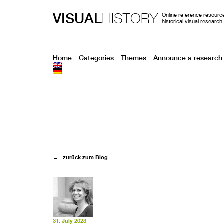
VISUAL
HISTORY
Online reference resource
historical visual research
Home
Categories
Themes
Announce a research 
← zurück zum Blog
31. July 2023