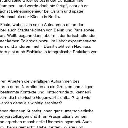
rt und seine Bilder selbst in der Dunkelkammer
elkammer – und werde doch nie fertig“, schrieb er
ächst Betriebsingenieur bei Osram und später
 Hochschule der Künste in Berlin.
 Feste, wobei sich seine Aufnahmen oft an der
 Aber auch Stadtansichten von Berlin und Paris sowie
warz-Weiß, begann dann aber mit der fortschreitenden
äter kamen Polaroids hinzu. Im Labor experimentierte
hlern und anderem mehr. Damit steht sein Nachlass
ern gibt auch Einblicke in fotografische Praktiken vor
hren Arbeiten die vielfältigen Aufnahmen des
ühren deren Narrationen an die Grenzen und zeigen
ne bestimmte Kontexte und Hintergründe zu kennen?
ldern die historische Gegenwart sichtbar? Und wie
werden dabei als wichtig erachtet?
aben die neun Künstler:innen ganz unterschiedliche
ervorstellungen und ihren Präsentationsformen,
 und erproben maschinelle Übersetzungsmodi. Auch
um Thema gemacht. Dabei treffen Collage und