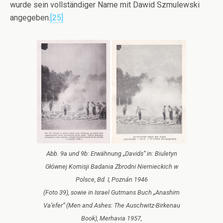
wurde sein vollständiger Name mit Dawid Szmulewski
angegeben.
[25]
Abb. 9a und 9b: Erwähnung „Davids“ in: Biuletyn
Głównej Komisji Badania Zbrodni Niemieckich w
Polsce, Bd. I, Poznán 1946
(Foto 39), sowie in Israel Gutmans Buch „Anashim
Va’efer“ (Men and Ashes: The Auschwitz-Birkenau
Book), Merhavia 1957,