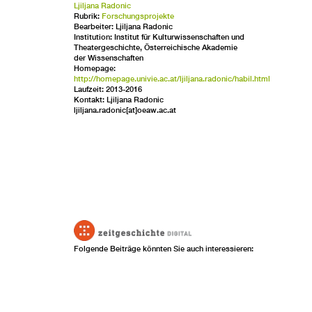
Ljiljana Radonic
Rubrik:
Forschungsprojekte
Bearbeiter: Ljiljana Radonic
Institution: Institut für Kulturwissenschaften und
Theatergeschichte, Österreichische Akademie
der Wissenschaften
Homepage:
http://homepage.univie.ac.at/ljiljana.radonic/habil.html
Laufzeit: 2013-2016
Kontakt: Ljiljana Radonic
ljiljana.radonic[at]oeaw.ac.at
Folgende Beiträge könnten Sie auch interessieren: