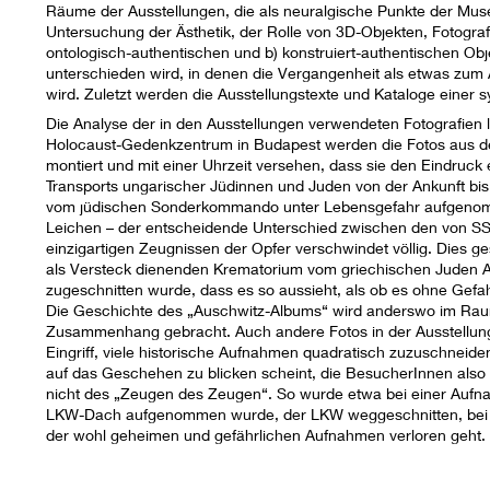
Räume der Ausstellungen, die als neuralgische Punkte der Muse
Untersuchung der Ästhetik, der Rolle von 3D-Objekten, Fotograf
ontologisch-authentischen und b) konstruiert-authentischen Obje
unterschieden wird, in denen die Vergangenheit als etwas zum
wird. Zuletzt werden die Ausstellungstexte und Kataloge einer
Die Analyse der in den Ausstellungen verwendeten Fotografien 
Holocaust-Gedenkzentrum in Budapest werden die Fotos aus de
montiert und mit einer Uhrzeit versehen, dass sie den Eindruc
Transports ungarischer Jüdinnen und Juden von der Ankunft bis 
vom jüdischen Sonderkommando unter Lebensgefahr aufgenom
Leichen – der entscheidende Unterschied zwischen den von 
einzigartigen Zeugnissen der Opfer verschwindet völlig. Dies 
als Versteck dienenden Krematorium vom griechischen Juden Al
zugeschnitten wurde, dass es so aussieht, als ob es ohne Ge
Die Geschichte des „Auschwitz-Albums“ wird anderswo im Raum 
Zusammenhang gebracht. Auch andere Fotos in der Ausstellun
Eingriff, viele historische Aufnahmen quadratisch zuzuschneiden
auf das Geschehen zu blicken scheint, die BesucherInnen also
nicht des „Zeugen des Zeugen“. So wurde etwa bei einer Aufna
LKW-Dach aufgenommen wurde, der LKW weggeschnitten, bei ei
der wohl geheimen und gefährlichen Aufnahmen verloren geht.