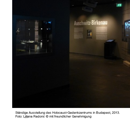
Ständige Ausstellung des Holocaust-Gedenkzentrums in Budapest, 2013.
Foto: Ljiljana Radonić © mit freundlicher Genehmigung