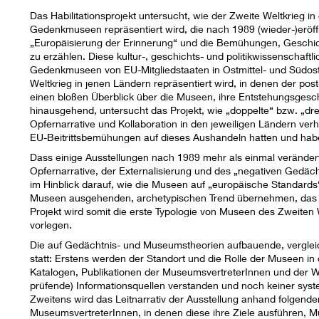
Das Habilitationsprojekt untersucht, wie der Zweite Weltkrieg in 
Gedenkmuseen repräsentiert wird, die nach 1989 (wieder-)eröf
„Europäisierung der Erinnerung“ und die Bemühungen, Geschi
zu erzählen. Diese kultur-, geschichts- und politikwissenschaftli
Gedenkmuseen von EU-Mitgliedstaaten in Ostmittel- und Südost
Weltkrieg in jenen Ländern repräsentiert wird, in denen der po
einen bloßen Überblick über die Museen, ihre Entstehungsgesch
hinausgehend, untersucht das Projekt, wie „doppelte“ bzw. „dr
Opfernarrative und Kollaboration in den jeweiligen Ländern ve
EU-Beitrittsbemühungen auf dieses Aushandeln hatten und hab
Dass einige Ausstellungen nach 1989 mehr als einmal verändert
Opfernarrative, der Externalisierung und des „negativen Gedäc
im Hinblick darauf, wie die Museen auf „europäische Standards“
Museen ausgehenden, archetypischen Trend übernehmen, das ind
Projekt wird somit die erste Typologie von Museen des Zweiten W
vorlegen.
Die auf Gedächtnis- und Museumstheorien aufbauende, verglei
statt: Erstens werden der Standort und die Rolle der Museen in 
Katalogen, Publikationen der MuseumsvertreterInnen und der Web
prüfende) Informationsquellen verstanden und noch keiner sys
Zweitens wird das Leitnarrativ der Ausstellung anhand folgender
MuseumsvertreterInnen, in denen diese ihre Ziele ausführen, 