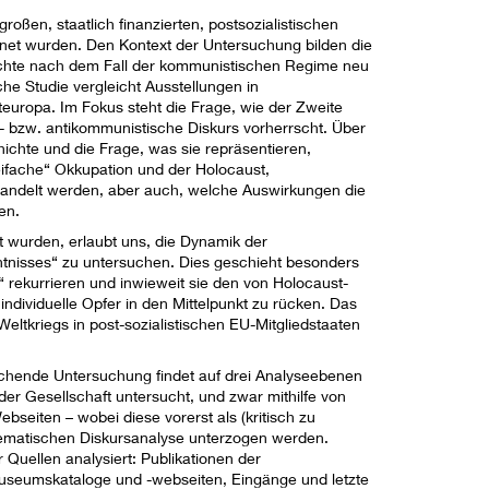
großen, staatlich finanzierten, postsozialistischen
fnet wurden. Den Kontext der Untersuchung bilden die
chte nach dem Fall der kommunistischen Regime neu
che Studie vergleicht Ausstellungen in
europa. Im Fokus steht die Frage, wie der Zweite
st- bzw. antikommunistische Diskurs vorherrscht. Über
ichte und die Frage, was sie repräsentieren,
eifache“ Okkupation und der Holocaust,
rhandelt werden, aber auch, welche Auswirkungen die
en.
 wurden, erlaubt uns, die Dynamik der
htnisses“ zu untersuchen. Dies geschieht besonders
 rekurrieren und inwieweit sie den von Holocaust-
ividuelle Opfer in den Mittelpunkt zu rücken. Das
eltkriegs in post-sozialistischen EU-Mitgliedstaaten
chende Untersuchung findet auf drei Analyseebenen
der Gesellschaft untersucht, und zwar mithilfe von
seiten – wobei diese vorerst als (kritisch zu
tematischen Diskursanalyse unterzogen werden.
 Quellen analysiert: Publikationen der
Museumskataloge und -webseiten, Eingänge und letzte