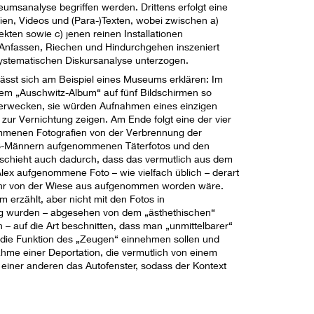
umsanalyse begriffen werden. Drittens erfolgt eine
ien, Videos und (Para-)Texten, wobei zwischen a)
kten sowie c) jenen reinen Installationen
 Anfassen, Riechen und Hindurchgehen inszeniert
 systematischen Diskursanalyse unterzogen.
lässt sich am Beispiel eines Museums erklären: Im
m „Auschwitz-Album“ auf fünf Bildschirmen so
k erwecken, sie würden Aufnahmen eines einzigen
zur Vernichtung zeigen. Am Ende folgt eine der vier
menen Fotografien von der Verbrennung der
SS-Männern aufgenommenen Täterfotos und den
geschieht auch dadurch, dass das vermutlich aus dem
ex aufgenommene Foto – wie vielfach üblich – derart
fahr von der Wiese aus aufgenommen worden wäre.
erzählt, aber nicht mit den Fotos in
g wurden – abgesehen von dem „ästhethischen“
 – auf die Art beschnitten, dass man „unmittelbarer“
 die Funktion des „Zeugen“ einnehmen sollen und
hme einer Deportation, die vermutlich von einem
ner anderen das Autofenster, sodass der Kontext