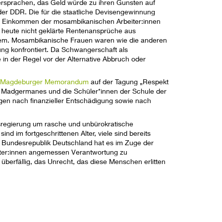
ersprachen, das Geld würde zu ihren Gunsten auf
der DDR. Die für die staatliche Devisengewinnung
as Einkommen der mosambikanischen Arbeiter:innen
 heute nicht geklärte Rentenansprüche aus
stem. Mosambikanische Frauen waren wie die anderen
rung konfrontiert. Da Schwangerschaft als
ie in der Regel vor der Alternative Abbruch oder
s
Magdeburger Memorandum
auf der Tagung „Respekt
 Madgermanes und die Schüler*innen der Schule der
ngen nach finanzieller Entschädigung sowie nach
desregierung um rasche und unbürokratische
d im fortgeschrittenen Alter, viele sind bereits
e Bundesrepublik Deutschland hat es im Zuge der
eiter:innen angemessen Verantwortung zu
berfällig, das Unrecht, das diese Menschen erlitten