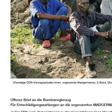
Ehemalige DDR-Vertragsarbeiter:innen, sogenannte Madgermanes, in Beira, Mosa
Offener Brief an die Bundesregierung
Für Entschädigungszahlungen an die sogenannten MADGER
Jeden Mittwoch demonstrieren in der mosambikanischen Haupt