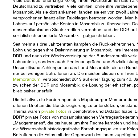
Viele Betriebe, ehemalige Kolleg:innen, Nachbar:innen taten al
Deutschland zu vertreiben. Viele kehrten, ohne ihre verblieb
Mosambik. Als sie dort ankamen, fanden sie ein von zwölf Jahr
versprochenen finanziellen Rücklagen betrogen worden. Man hatt
Lohnes auf persönliche Konten in Mosambik zu überweisen. Doc
mosambikanischen Staatskrediten verrechnet und der DDR auf
sozialistisch orientierte Mosambik – gutgeschrieben.
Seit mehr als drei Jahrzehnten kämpfen die Rückkehrer:innen
Lohn und gegen ihre Diskriminierung in Mosambik. Ihre Inter
DDR und nach der Wiedervereinigung der Bundesrepublik verlet
Lohnanteile, sondern auch Rentenansprüche und Sozialleistung
Unspezifische Zahlungen an das Land Mosambik, die die Bund
nur bei wenigen Betroffenen an. Die meisten blieben um ihren 
Memorandum
, verabschiedet 2019 auf einer Tagung zum 40. 
zwischen der DDR und Mosambik, die Lösung der ethischen, pol
blieb bisher unerfüllt.
Die Initiative, die Forderungen des Magdeburger Memorandums 
offenen Brief an die Bundesregierung zu unterstützen, entstand
Thema waren
private Fotos
in Demokratie und Diktatur. Isabel En
DDR“ private Fotos von mosambikanischen Vertragsarbeiter:inne
„Madgermanes“, die bis heute um ihre Rechte kämpfen und häuf
die Wissenschaft historiografische Forschungsquellen zur Kolo
Betroffenen die Fotos mit der Gegenwart des ihnen zugefügten