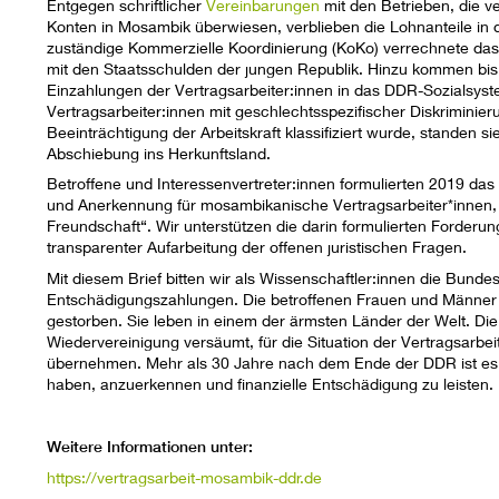
Entgegen schriftlicher
Vereinbarungen
mit den Betrieben, die v
Konten in Mosambik überwiesen, verblieben die Lohnanteile in 
zuständige Kommerzielle Koordinierung (KoKo) verrechnete d
mit den Staatsschulden der jungen Republik. Hinzu kommen bis
Einzahlungen der Vertragsarbeiter:innen in das DDR-Sozialsy
Vertragsarbeiter:innen mit geschlechtsspezifischer Diskriminie
Beeinträchtigung der Arbeitskraft klassifiziert wurde, standen s
Abschiebung ins Herkunftsland.
Betroffene und Interessenvertreter:innen formulierten 2019 da
und Anerkennung für mosambikanische Vertragsarbeiter*innen,
Freundschaft“. Wir unterstützen die darin formulierten Forderu
transparenter Aufarbeitung der offenen juristischen Fragen.
Mit diesem Brief bitten wir als Wissenschaftler:innen die Bun
Entschädigungszahlungen. Die betroffenen Frauen und Männer sin
gestorben. Sie leben in einem der ärmsten Länder der Welt. Di
Wiedervereinigung versäumt, für die Situation der Vertragsarb
übernehmen. Mehr als 30 Jahre nach dem Ende der DDR ist es ü
haben, anzuerkennen und finanzielle Entschädigung zu leisten.
Weitere Informationen unter:
https://vertragsarbeit-mosambik-ddr.de