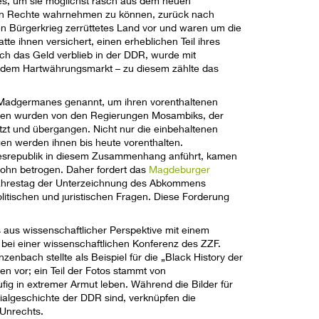
les, um sie möglichst rasch aus dem neuen
enen Rechte wahrnehmen zu können, zurück nach
en Bürgerkrieg zerrüttetes Land vor und waren um die
e ihnen versichert, einen erheblichen Teil ihres
h das Geld verblieb in der DDR, wurde mit
 dem Hartwährungsmarkt – zu diesem zählte das
, Madgermanes genannt, um ihren vorenthaltenen
essen wurden von den Regierungen Mosambiks, der
zt und übergangen. Nicht nur die einbehaltenen
en werden ihnen bis heute vorenthalten.
esrepublik in diesem Zusammenhang anführt, kamen
Lohn betrogen. Daher fordert das
Magdeburger
Jahrestag der Unterzeichnung des Abkommens
itischen und juristischen Fragen. Diese Forderung
aus wissenschaftlicher Perspektive mit einem
 bei einer wissenschaftlichen Konferenz des ZZF.
zenbach stellte als Beispiel für die „Black History der
n vor; ein Teil der Fotos stammt von
ig in extremer Armut leben. Während die Bilder für
nialgeschichte der DDR sind, verknüpfen die
 Unrechts.