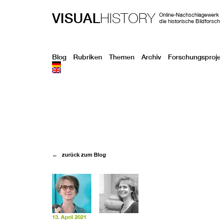
VISUAL
HISTORY
Online-Nachschlagewerk 
die historische Bildforsc
Blog
Rubriken
Themen
Archiv
Forschungsproj
← zurück zum Blog
13. April 2021