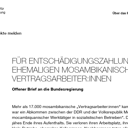
für
hung
Über das 
ekte melden
FÜR ENTSCHÄDIGUNGSZAHLUN
EHEMALIGEN MOSAMBIKANISC
VERTRAGSARBEITER:INNEN
Offener Brief an die Bundesregierung
Mehr als 17.000 mosambikanische „Vertragsarbeiter:innen“ k
war ein Abkommen zwischen der DDR und der Volksrepublik Mos
mocambiquanischer Werktätiger in sozialistischen Betrieben“. D
jähes Ende ihres Aufenthalts. Sie verloren ihren Arbeitsplatz, i