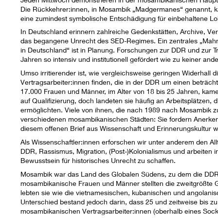
Die Rückkehrer:innen, in Mosambik „Madgermanes“ genannt, 
eine zumindest symbolische Entschädigung für einbehaltene Lo
In Deutschland erinnern zahlreiche Gedenkstätten, Archive, Ver
das begangene Unrecht des SED-Regimes. Ein zentrales „Mahnm
in Deutschland“ ist in Planung. Forschungen zur DDR und zur 
Jahren so intensiv und institutionell gefördert wie zu keiner a
Umso irritierender ist, wie vergleichsweise geringen Widerhal
Vertragsarbeiter:innen finden, die in der DDR um einen beträch
17.000 Frauen und Männer, im Alter von 18 bis 25 Jahren, kam
auf Qualifizierung, doch landeten sie häufig an Arbeitsplätzen,
ermöglichten. Viele von ihnen, die nach 1989 nach Mosambik z
verschiedenen mosambikanischen Städten: Sie fordern Anerke
diesem offenen Brief aus Wissenschaft und Erinnerungskultur w
Als Wissenschaftler:innen erforschen wir unter anderem den A
DDR, Rassismus, Migration, (Post-)Kolonialismus und arbeiten in
Bewusstsein für historisches Unrecht zu schaffen.
Mosambik war das Land des Globalen Südens, zu dem die DDR d
mosambikanische Frauen und Männer stellten die zweitgrößte Gr
lebten sie wie die vietnamesischen, kubanischen und angolanisc
Unterschied bestand jedoch darin, dass 25 und zeitweise bis z
mosambikanischen Vertragsarbeiter:innen (oberhalb eines Soc