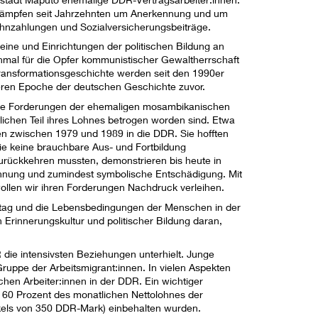
kämpfen seit Jahrzehnten um Anerkennung und um
hnzahlungen und Sozialversicherungsbeiträge.
eine und Einrichtungen der politischen Bildung an
al für die Opfer kommunistischer Gewaltherrschaft
Transformationsgeschichte werden seit den 1990er
nderen Epoche der deutschen Geschichte zuvor.
l die Forderungen der ehemaligen mosambikanischen
tlichen Teil ihres Lohnes betrogen worden sind. Etwa
en zwischen 1979 und 1989 in die DDR. Sie hofften
 die keine brauchbare Aus- und Fortbildung
urückkehren mussten, demonstrieren bis heute in
nnung und zumindest symbolische Entschädigung. Mit
ollen wir ihren Forderungen Nachdruck verleihen.
lltag und die Lebensbedingungen der Menschen in der
 Erinnerungskultur und politischer Bildung daran,
ie intensivsten Beziehungen unterhielt. Junge
uppe der Arbeitsmigrant:innen. In vielen Aspekten
hen Arbeiter:innen in der DDR. Ein wichtiger
u 60 Prozent des monatlichen Nettolohnes der
kels von 350 DDR-Mark) einbehalten wurden.