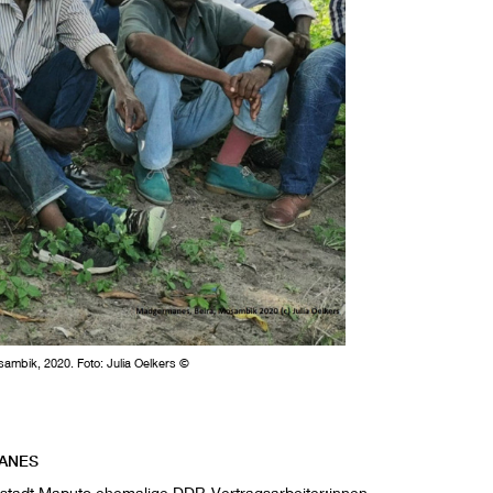
mbik, 2020. Foto: Julia Oelkers ©
MANES
stadt Maputo ehemalige DDR-Vertragsarbeiter:innen.