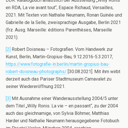
DDR. Katalogbuch anlässlich der Ausstellung „Willy Ronis
en RDA, La vie avant tout“, Espace Richaud, Versailles,
2021. Mit Texten von Nathalie Neumann, Ronan Guinée und
Gabrielle de la Selle, zweisprachige Ausgabe, Berlin 2021
(frz. Ausg. Marseille: éditions Parenthèses, Marseille
2021).
[2]
Robert Doisneau – Fotografien. Vom Handwerk zur
Kunst, Berlin, Martin-Gropius-Bau, 9.12.2016-5.3.2017,
https://www.fotografie-in.berlin/martin-gropius-bau-
robert-doisneau-photographs/
[30.08.2021]. Mit ihm wirbt
derzeit auch das Pariser Stadtmuseum Carnavalet zu
seiner Wiedereröffnung 2021.
[3]
Mit Ausnahme einer Wanderausstellung 2004/5 unter
dem Titel „Willy Ronis. La vie – en passant“, zu der 2004
auch das gleichnamige, von Sylvia Böhmer, Matthias
Harder und Nathalie Neumann herausgegebene Fotobuch