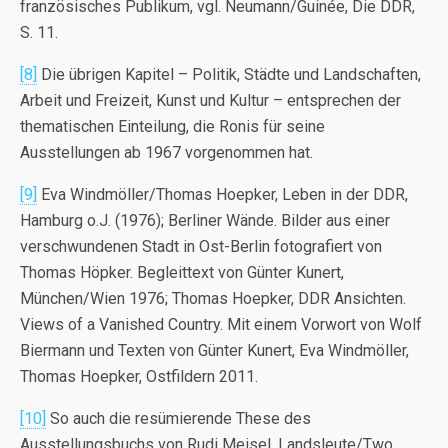
französisches Publikum, vgl. Neumann/Guinée, Die DDR,
S. 11.
[8]
Die übrigen Kapitel – Politik, Städte und Landschaften,
Arbeit und Freizeit, Kunst und Kultur – entsprechen der
thematischen Einteilung, die Ronis für seine
Ausstellungen ab 1967 vorgenommen hat.
[9]
Eva Windmöller/Thomas Hoepker, Leben in der DDR,
Hamburg o.J. (1976); Berliner Wände. Bilder aus einer
verschwundenen Stadt in Ost-Berlin fotografiert von
Thomas Höpker. Begleittext von Günter Kunert,
München/Wien 1976; Thomas Hoepker, DDR Ansichten.
Views of a Vanished Country. Mit einem Vorwort von Wolf
Biermann und Texten von Günter Kunert, Eva Windmöller,
Thomas Hoepker, Ostfildern 2011.
[10]
So auch die resümierende These des
Ausstellungsbuchs von Rudi Meisel, Landsleute/Two