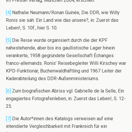
im Prestel Verlag, München 2004, erschien.
[4]
Nathalie Neumann/Ronan Guinée, Die DDR, wie Willy
Ronis sie sah: Ein Land wie das unsere?, in: Zuerst das
Leben!, S. 10f., hier S. 10.
[5]
Die Reise wurde organisiert durch die der KPF
nahestehende, aber bis ins gaullistische Lager hinein
verankerte, 1958 gegründete Gesellschaft Échanges
franco-allemands. Ronis’ Reisebegleiter Willi Kirschey war
KPD-Funktionär, Buchenwaldhäftling und 1967 Leiter der
Kaderabteilung des DDR-Außenministeriums.
[6]
Zum biografischen Abriss vgl. Gabrielle de la Selle, Ein
engagiertes Fotografenleben, in: Zuerst das Leben!, S. 12-
25.
[7]
Die Autor*innen des Katalogs verweisen auf eine
intendierte Vergleichbarkeit mit Frankreich für ein