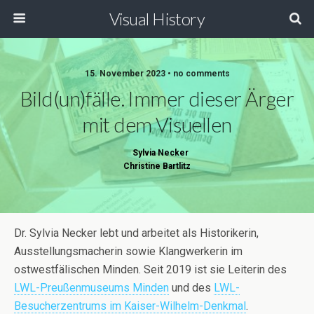
Visual History
15. November 2023 • no comments
Bild(un)fälle. Immer dieser Ärger
mit dem Visuellen
Sylvia Necker
Christine Bartlitz
Dr. Sylvia Necker lebt und arbeitet als Historikerin,
Ausstellungsmacherin sowie Klangwerkerin im
ostwestfälischen Minden. Seit 2019 ist sie Leiterin des
LWL-Preußenmuseums Minden
und des
LWL-
Besucherzentrums im Kaiser-Wilhelm-Denkmal
.