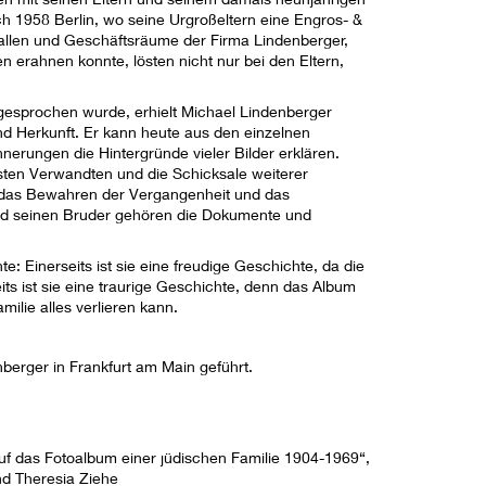
h 1958 Berlin, wo seine Urgroßeltern eine Engros- &
allen und Geschäftsräume der Firma Lindenberger,
rahnen konnte, lösten nicht nur bei den Eltern,
 gesprochen wurde, erhielt Michael Lindenberger
nd Herkunft. Er kann heute aus den einzelnen
nerungen die Hintergründe vieler Bilder erklären.
sten Verwandten und die Schicksale weiterer
de das Bewahren der Vergangenheit und das
n und seinen Bruder gehören die Dokumente und
: Einerseits ist sie eine freudige Geschichte, da die
ts ist sie eine traurige Geschichte, denn das Album
ilie alles verlieren kann.
erger in Frankfurt am Main geführt.
 auf das Fotoalbum einer jüdischen Familie 1904-1969“,
nd Theresia Ziehe