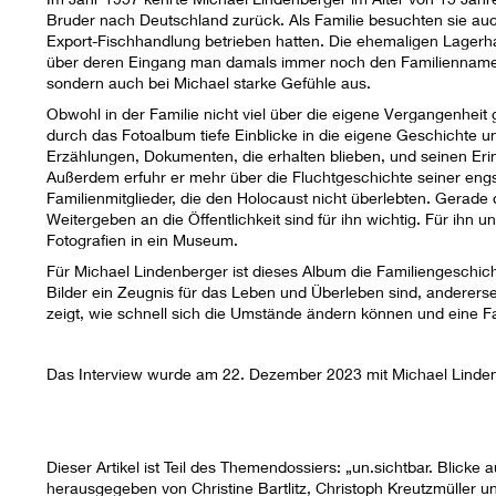
Bruder nach Deutschland zurück. Als Familie besuchten sie auc
Export-Fischhandlung betrieben hatten. Die ehemaligen Lagerh
über deren Eingang man damals immer noch den Familiennamen e
sondern auch bei Michael starke Gefühle aus.
Obwohl in der Familie nicht viel über die eigene Vergangenheit
durch das Fotoalbum tiefe Einblicke in die eigene Geschichte u
Erzählungen, Dokumenten, die erhalten blieben, und seinen Erin
Außerdem erfuhr er mehr über die Fluchtgeschichte seiner eng
Familienmitglieder, die den Holocaust nicht überlebten. Gera
Weitergeben an die Öffentlichkeit sind für ihn wichtig. Für ih
Fotografien in ein Museum.
Für Michael Lindenberger ist dieses Album die Familiengeschichte
Bilder ein Zeugnis für das Leben und Überleben sind, anderersei
zeigt, wie schnell sich die Umstände ändern können und eine Fam
Das Interview wurde am 22. Dezember 2023 mit Michael Lindenb
Dieser Artikel ist Teil des Themendossiers: „un.sichtbar. Blicke
herausgegeben von Christine Bartlitz, Christoph Kreutzmüller u