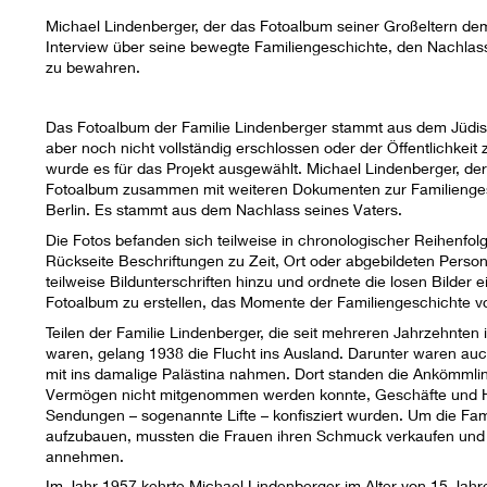
Michael Lindenberger, der das Fotoalbum seiner Großeltern dem
Interview über seine bewegte Familiengeschichte, den Nachlas
zu bewahren.
Das Fotoalbum der Familie Lindenberger stammt aus dem Jüdisc
aber noch nicht vollständig erschlossen oder der Öffentlichkei
wurde es für das Projekt ausgewählt. Michael Lindenberger, der
Fotoalbum zusammen mit weiteren Dokumenten zur Familienge
Berlin. Es stammt aus dem Nachlass seines Vaters.
Die Fotos befanden sich teilweise in chronologischer Reihenfolg
Rückseite Beschriftungen zu Zeit, Ort oder abgebildeten Persone
teilweise Bildunterschriften hinzu und ordnete die losen Bilder 
Fotoalbum zu erstellen, das Momente der Familiengeschichte vo
Teilen der Familie Lindenberger, die seit mehreren Jahrzehnten i
waren, gelang 1938 die Flucht ins Ausland. Darunter waren auch 
mit ins damalige Palästina nahmen. Dort standen die Ankömmli
Vermögen nicht mitgenommen werden konnte, Geschäfte und 
Sendungen – sogenannte Lifte – konfisziert wurden. Um die Fam
aufzubauen, mussten die Frauen ihren Schmuck verkaufen und 
annehmen.
Im Jahr 1957 kehrte Michael Lindenberger im Alter von 15 Jahr