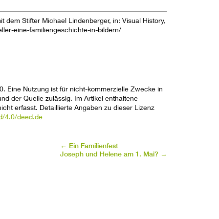
t dem Stifter Michael Lindenberger, in: Visual History,
ller-eine-familiengeschichte-in-bildern/
0
. Eine Nutzung ist für nicht-kommerzielle Zwecke in
d der Quelle zulässig. Im Artikel enthaltene
cht erfasst. Detaillierte Angaben zu dieser Lizenz
d/4.0/deed.de
←
Ein Familienfest
Joseph und Helene am 1. Mai?
→