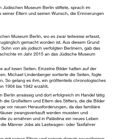
 Jüdischen Museum Berlin stiftete, sprach im
s seiner Eltern und seinen Wunsch, die Erinnerungen
hen Museum Berlin, wo es zwar teilweise erfasst,
t zugänglich gemacht worden ist. Aus diesem Grund
 Sohn von als jüdisch verfolgten Berlinern, gab das
schichte im Jahr 2015 an das Jüdische Museum
e auf losen Seiten. Einzelne Bilder hatten auf der
n. Michael Lindenberger sortierte die Seiten, fügte
ein. So gelang es ihm, ein größtenteils chronologisches
n 1904 bis 1942 erzählt.
n Berlin ansässig und dort erfolgreich im Handel tätig
die Großeltern und Eltern des Stifters, die die Bilder
nge vor neuen Herausforderungen, da das familiäre
Häuser zwangsverkauft werden mussten und
ilie zu ernähren und in Palästina ein neues Leben
die Männer Jobs als Lastwagen- oder Taxifahrer
en mit seinen Eltern und seinem damals neunjährigen