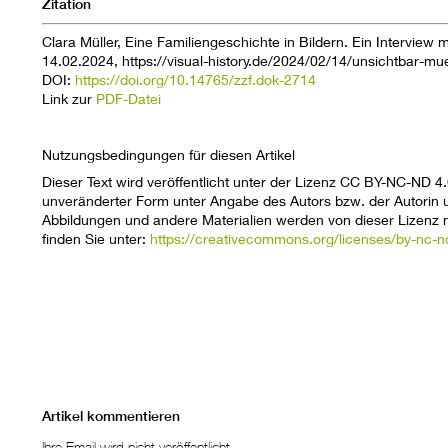
Zitation
Clara Müller, Eine Familiengeschichte in Bildern. Ein Interview mi
14.02.2024, https://visual-history.de/2024/02/14/unsichtbar-mue
DOI:
https://doi.org/10.14765/zzf.dok-2714
Link zur
PDF-Datei
Nutzungsbedingungen für diesen Artikel
Dieser Text wird veröffentlicht unter der Lizenz
CC BY-NC-ND 4.
unveränderter Form unter Angabe des Autors bzw. der Autorin un
Abbildungen und andere Materialien werden von dieser Lizenz ni
finden Sie unter:
https://creativecommons.org/licenses/by-nc-n
Artikel kommentieren
Ihre Email wird nicht veröffentlicht.