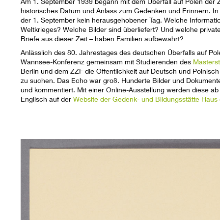
Am 1. September 1939 begann mit dem Überfall auf Polen der Zwe
historisches Datum und Anlass zum Gedenken und Erinnern. In 
der 1. September kein herausgehobener Tag. Welche Informati
Weltkrieges? Welche Bilder sind überliefert? Und welche priva
Briefe aus dieser Zeit – haben Familien aufbewahrt?
Anlässlich des 80. Jahrestages des deutschen Überfalls auf Po
Wannsee-Konferenz gemeinsam mit Studierenden des
Masterst
Berlin und dem ZZF die Öffentlichkeit auf Deutsch und Polnisc
zu suchen. Das Echo war groß. Hunderte Bilder und Dokumente
und kommentiert. Mit einer Online-Ausstellung werden diese a
Englisch auf der
Website der Gedenk- und Bildungsstätte Hau