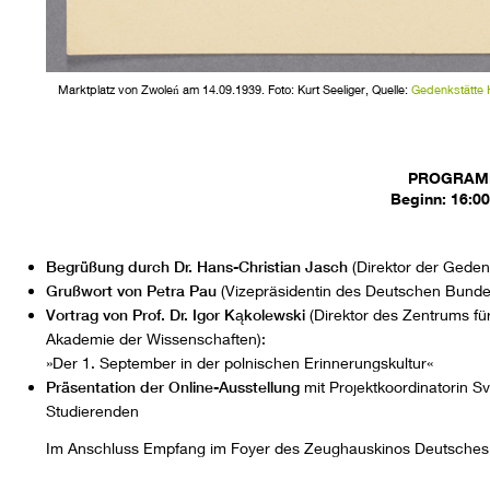
Marktplatz von Zwoleń am 14.09.1939. Foto: Kurt Seeliger, Quelle:
Gedenkstätte
PROGRA
Beginn: 16:00
Begrüßung durch Dr. Hans-Christian Jasch
(Direktor der Geden
Grußwort
von Petra Pau
(Vizepräsidentin des Deutschen Bunde
Vortrag
von Prof. Dr. Igor Kąkolewski
(Direktor des Zentrums fü
Akademie der Wissenschaften):
»Der 1. September in der polnischen Erinnerungskultur«
Präsentation der Online-Ausstellung
mit Projektkoordinatorin S
Studierenden
Im Anschluss Empfang im Foyer des Zeughauskinos Deutsches