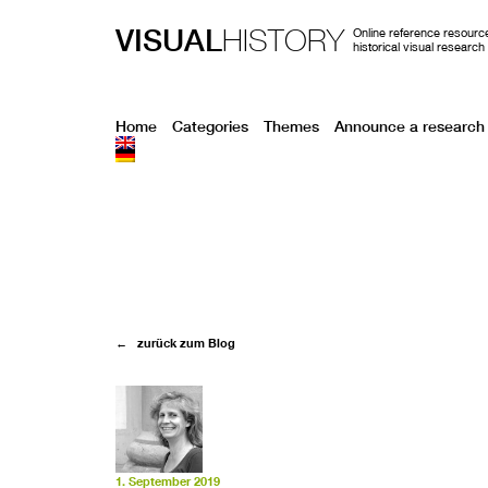
VISUAL
HISTORY
Online reference resource
historical visual research
Home
Categories
Themes
Announce a research 
← zurück zum Blog
1. September 2019