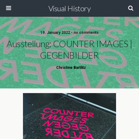
Visual History
19. January 2022 • no comments
Ausstellung: COUNTER IMAGES |
GEGENBILDER
Christine Bartlitz