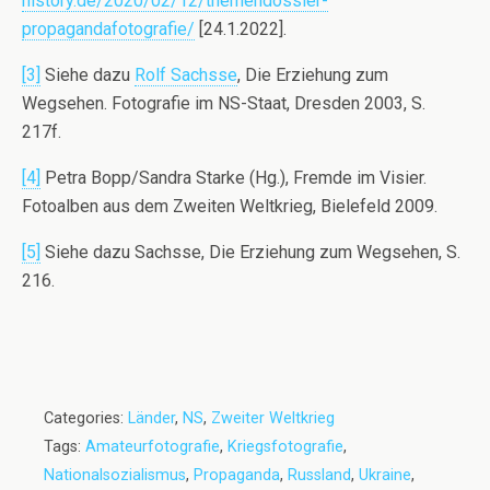
history.de/2020/02/12/themendossier-
propagandafotografie/
[24.1.2022].
[3]
Siehe dazu
Rolf Sachsse
, Die Erziehung zum
Wegsehen. Fotografie im NS-Staat, Dresden 2003, S.
217f.
[4]
Petra Bopp/Sandra Starke (Hg.), Fremde im Visier.
Fotoalben aus dem Zweiten Weltkrieg, Bielefeld 2009.
[5]
Siehe dazu Sachsse, Die Erziehung zum Wegsehen, S.
216.
Categories:
Länder
,
NS
,
Zweiter Weltkrieg
Tags:
Amateurfotografie
,
Kriegsfotografie
,
Nationalsozialismus
,
Propaganda
,
Russland
,
Ukraine
,