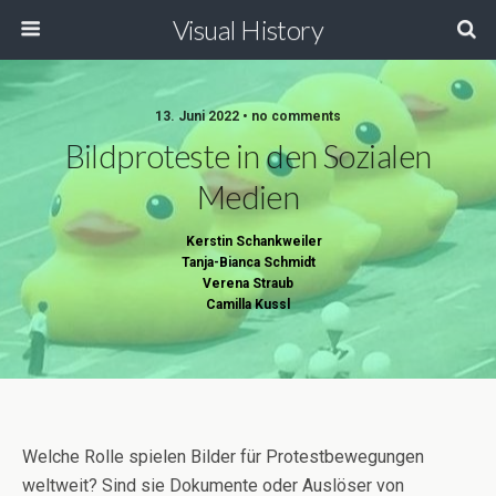
Visual History
13. Juni 2022 • no comments
Bildproteste in den Sozialen
Medien
Kerstin Schankweiler
Tanja-Bianca Schmidt
Verena Straub
Camilla Kussl
Welche Rolle spielen Bilder für Protestbewegungen
weltweit? Sind sie Dokumente oder Auslöser von