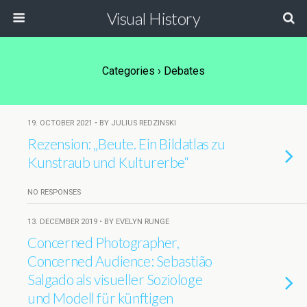
Visual History
Categories ›
Debates
19. OCTOBER 2021 • BY JULIUS REDZINSKI
Rezension: „Beute. Ein Bildatlas zu
Kunstraub und Kulturerbe“
NO RESPONSES
13. DECEMBER 2019 • BY EVELYN RUNGE
Concerned Photographer,
Concerned Audience: Sebastião
Salgado als visueller Soziologe
und Modell für künftigen