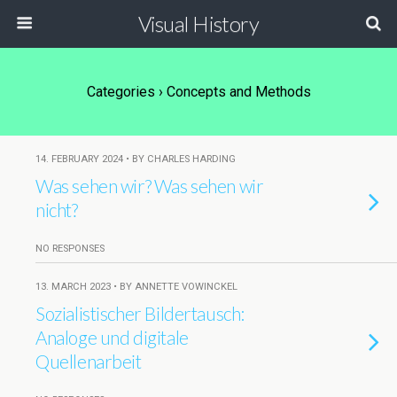
Visual History
Categories ›
Concepts and Methods
14. FEBRUARY 2024 • BY CHARLES HARDING
Was sehen wir? Was sehen wir
nicht?
NO RESPONSES
13. MARCH 2023 • BY ANNETTE VOWINCKEL
Sozialistischer Bildertausch:
Analoge und digitale
Quellenarbeit