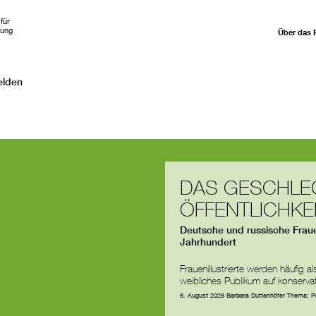
für
hung
Über das 
elden
DAS GESCHLE
ÖFFENTLICHKE
Deutsche und russische Frauen
Jahrhundert
Frauenillustrierte werden häufig 
weibliches Publikum auf konserva
6. August 2026
Barbara Duttenhöfer
Thema:
P