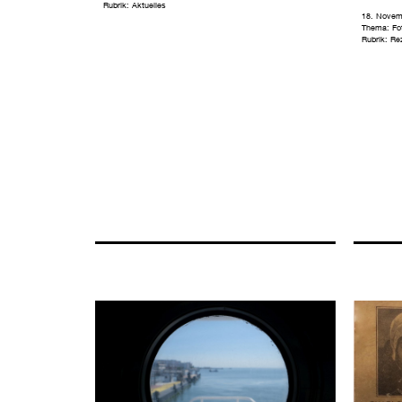
Rubrik:
Aktuelles
18. Novem
Thema:
Fo
Rubrik:
Re