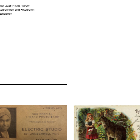
ber 2025
Niklas Weber
tografinnen und Fotografen
zensionen