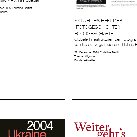
ber 2025
Christine Bartlitz
uelles
AKTUELLES HEFT DER
„FOTOGESCHICHTE“:
FOTOGESCHÄFTE
Globale Infrastrukturen der Fotograf
von Burcu Dogramaci und Helene 
22. Dezember 2025
Christine Bartlitz
Thema:
Migration
Rubrik:
Aktuelles