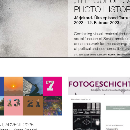
„THE QUEUE“. 
PHOTO HISTO
Järjekord. Üks episood Tartu 
2022 - 12. Februar 2023
Combining visual, material and or
social function of Soviet amateu
dense network for the exchange o
of political and economic liberalis
31. Juli 2026
Anna Derksen
Rubrik:
Rezension
T, ADVENT 2025 …
History – Xmas Special