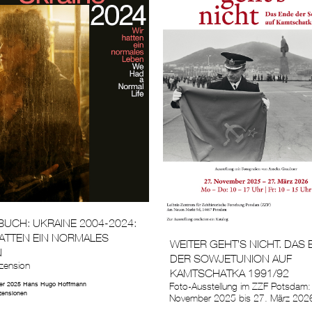
UCH: UKRAINE 2004-2024:
ATTEN EIN NORMALES
WEITER GEHT’S NICHT. DAS
N
DER SOWJETUNION AUF
zension
KAMTSCHATKA 1991/92
er 2025
Hans Hugo Hoffmann
Foto-Ausstellung im ZZF Potsdam:
zensionen
November 2025 bis 27. März 202