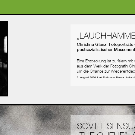
„LAUCHHAMMER
Christina Glanz’ Fotoporträts
postsozialistischer Massenen
Eine Entdeckung ist zu feiern mit
aus dem Werk der Fotografin Ch
um die Chance zur Wiederentdec
3. August 2026
Axel Doßmann
Thema:
Industr
SOVIET SENSUA