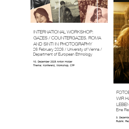
INTERNATIONAL WORKSHOP:
GAZES / COUNTERGAZES. ROMA
AND SINTI IN PHOTOGRAPHY
26 February 2026 / University of Vienna /
Department of European Ethnology
10. Dezember 2025
Anton Holzer
Thema:
Konferenz, Workshop, CfP
FOTOB
WIR H
LEBE
Eine Re
3. Dezemb
Rubrik:
Re