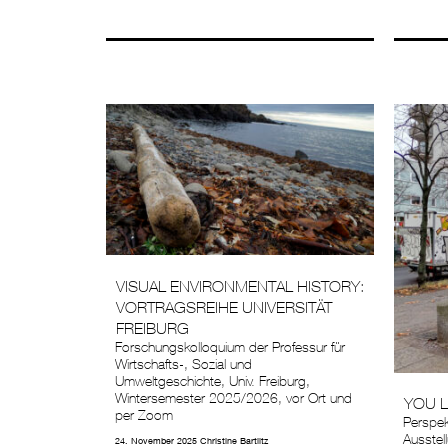
VISUAL ENVIRONMENTAL HISTORY:
VORTRAGSREIHE UNIVERSITÄT
FREIBURG
Forschungskolloquium der Professur für
Wirtschafts-, Sozial und
Umweltgeschichte, Univ. Freiburg,
Wintersemester 2025/2026, vor Ort und
YOU L
per Zoom
Perspek
Ausstel
24. November 2025
Christine Bartlitz