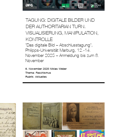
TAGUNG: DIGITALE BILDER UND
DER AUTHORITARIAN TURN.
VISUALISIERUNG, MANIPULATION,
KONTROLLE
"Das digitale Bild – Abschlusstagung",
Philipps-Universität Marburg, 12.-14.
November 2025 – Anmeldung bis zum 8.
November
6. November 2025
Niklas Weber
Thema:
Faschismus
Rubrik:
Aktuelles