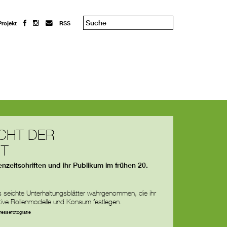
Projekt
RSS
CHT DER
IT
zeitschriften und ihr Publikum im frühen 20.
als seichte Unterhaltungsblätter wahrgenommen, die ihr
tive Rollenmodelle und Konsum festlegen.
ressefotografie