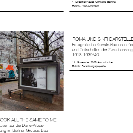
1. Dezember 2025
Christine Bartlitz
Rubrik:
Ausstellungen
ROMA UND SINTI DARSTELL
Fotografische Konstruktionen in Ze
und Zeitschriften der Zwischenkrieg
1918-1939/40
11. November 2025
Anton Holzer
Rubrik:
Forschungsprojekte
OOK ALL THE SAME TO ME
tiven auf die Diane-Arbus-
lung im Berliner Gropius Bau