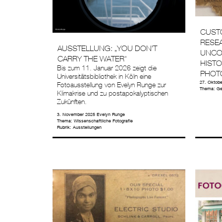
CUST
RESE
AUSSTELLUNG: „YOU DON’T
UNCO
CARRY THE WATER“
HIST
Bis zum 11. Januar 2026 zeigt die
PHOT
Universitätsbibliothek in Köln eine
27. Oktobe
Fotoausstellung von Evelyn Runge zur
Thema:
Ge
Klimakrise und zu postapokalyptischen
Zukünften.
3. November 2025
Evelyn Runge
Thema:
Wissenschaftliche Fotografie
Rubrik:
Ausstellungen