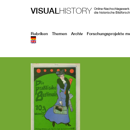
VISUAL
HISTORY
Online-Nachschlagewerk 
die historische Bildforsc
Rubriken
Themen
Archiv
Forschungsprojekte m