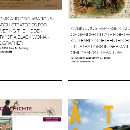
OMS AND DECLARATIONS:
ARCH STRATEGIES FOR
AMBIGUOUS REPRESENTAT
VERING THE HIDDEN
OF GENDER IN LATE EIGHTE
ORY OF A BLACK WOMAN
AND EARLY NINETEENTH-CE
OGRAPHER
ILLUSTRATIONS IN GERMAN
r 2025
Amy M. Mooney
CHILDREN’S LITERATURE
sellschaft
13. Oktober 2025
Emily C. Bruce
Thema:
Gesellschaft