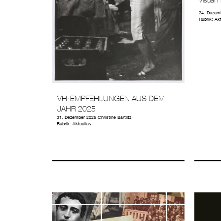
24. Dezem
Rubrik:
Akt
VH-EMPFEHLUNGEN AUS DEM
JAHR 2025
31. Dezember 2025
Christine Bartlitz
Rubrik:
Aktuelles