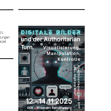
EN
itungen
szeit