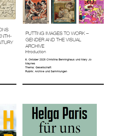
IONS
PUTTING IMAGES TO WORK –
ENTH-
GENDER AND THE VISUAL
NTURY
ARCHIVE
Introduction
6. Oktober 2025
Christina Benninghaus
und
Mary Jo
Maynes
Thema:
Gesellschaft
Rubrik:
Archive und Sammlungen