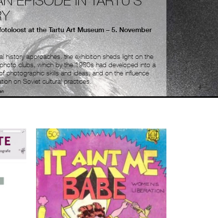
AN EPISODE IN TARTU’S
RY
fotoloost at the Tartu Art Museum – 5. November
al history approaches, the exhibition sheds light on the
r photo clubs, which by the 1980s had developed into a
f photographic skills and ideas, and on the influence
ation on Soviet cultural practices.
en