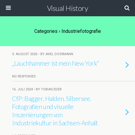
Visual History
Categories ›
Industriefotografie
3. AUGUST 2026 • BY AXEL DOSSMANN
„Lauchhammer ist mein New York“
NO RESPONSES
16. JULI 2024 • BY TOBIAS EDER
CfP: Bagger, Halden, Silbersee.
Fotografien und visuelle
Inszenierungen von
Industriekultur in Sachsen-Anhalt