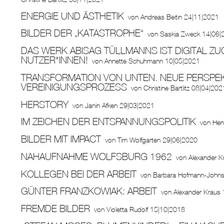
ENERGIE UND ÄSTHETIK
von
Andreas Beitin
24|11|2021
BILDER DER „KATASTROPHE“
von
Saskia Zweck
14|06|
DAS WERK ABISAG TÜLLMANNS IST DIGITAL ZU
NUTZER*INNEN!
von
Annette Schuhmann
10|05|2021
TRANSFORMATION VON UNTEN. NEUE PERSPEK
VEREINIGUNGSPROZESS
von
Christine Bartlitz
08|04|202
HERSTORY
von
Janin Afken
29|03|2021
IM ZEICHEN DER ENTSPANNUNGSPOLITIK
von
Hen
BILDER MIT IMPACT
von
Tim Wolfgarten
29|06|2020
NAHAUFNAHME WOLFSBURG 1962
von
Alexander K
KOLLEGEN BEI DER ARBEIT
von
Barbara Hofmann-John
GÜNTER FRANZKOWIAK: ARBEIT
von
Alexander Kraus
FREMDE BILDER
von
Violetta Rudolf
15|10|2018