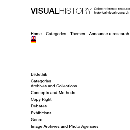
VISUAL
HISTORY
Online reference resource
historical visual research
Home
Categories
Themes
Announce a research 
Bildethik
Categories
Archives and Collections
Concepts and Methods
Copy Right
Debates
Exhibitions
Genre
Image Archives and Photo Agencies