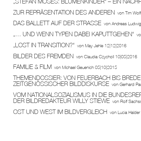
„STEFAN MOSES: BLUMENKINDER“ – EIN NACH
ZUR REPRÄSENTATION DES ANDEREN
von
Tim Wolf
DAS BALLETT AUF DER STRASSE
von
Andreas Ludwi
„… UND WENN TYPEN DABEI KAPUTTGEHEN“
v
„LOST IN TRANSITION?“
von
May Jehle
12|12|2016
BILDER DES FREMDEN
von
Claudia Czycholl
10|05|2016
FAMILIE & FILM
von
Michael Geuenich
05|10|2015
THEMENDOSSIER: VON FEUERBACH BIS BREDE
ZEITGENÖSSISCHER BILDDISKURSE
von
Gerhard Pa
VOM NATIONALSOZIALISMUS IN DIE BUNDESREP
DER BILDREDAKTEUR WILLY STIEWE
von
Rolf Sachs
OST UND WEST IM BILDVERGLEICH
von
Lucia Halder