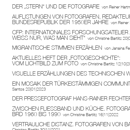
DER „STERN“ UND DIE FOTOGRAFIE
von
Reiner Hart
AUFLISTUNGEN VON FOTOGRAFEN, REDAKTEU
BUNDESREPUBLIK DER 1950ER JAHRE
von
Reiner
CFP: INTERNATIONALES FORSCHUNGSATELIER
WEISS NUR, WAS MAN SIEHT“
von
Christine Bartlitz
20|
MIGRANTISCHE STIMMEN ERZÄHLEN
von
Janaina Fe
AKTUELLES HEFT DER „FOTOGESCHICHTE“:
VOM LICHTBILD ZUM FOTO
von
Christine Bartlitz
12|10|
VISUELLE ERZÄHLUNGEN DES TECHNISCHEN 
EIN MOSAIK DER TÜRKEISTÄMMIGEN COMMUNI
Santos
20|01|2023
DER PRESSEFOTOGRAF HANS-RAINER FECHTE
ZWISCHEN FLIESSBAND UND KÜCHE. FOTOGRAFI
RD 1960 BIS 1990
von
Christine Bartlitz
16|11|2022
VERTRAULICHE DISTANZ. FOTOGRAFIEN VON B
Christine Bartlitz
30|11|2021