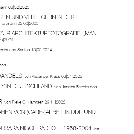
mann
03|02|2025
REN UND VERLEGERN IN DER
 Hartmann
03|02|2025
 ZUR ARCHITEKTURFOTOGRAFIE: „MAN
05|2024
rreira dos Santos
15|05|2024
2023
WANDELS
von
Alexander Kraus
03|04|2023
TY IN DEUTSCHLAND
von
Janaina Ferreira dos
R
von
Rieke C. Harmsen
29|11|2022
EN VON (CARE-)ARBEIT IN DDR UND B
ARBARA NIGGL RADLOFF 1958-2004
von