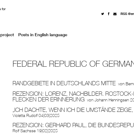
 for
RSS @e
project
Posts in English language
FEDERAL REPUBLIC OF GERMA
RANDGEBIETE IN DEUTSCHLANDS MITTE
von
Bern
REZENSION: LORENZ, NACHBILDER. ROSTOCK-
FLECKEN DER ERINNERUNG
von
Johann Henningsen
2
„ICH DACHTE, WENN ICH DIE UMSTÄNDE ZEIGE, 
Violetta Rudolf
04|03|2025
REZENSION: GERHARD PAUL, DIE BUNDESREPUB
Rolf Sachsse
19|02|2025