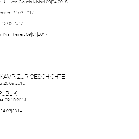
RUF
von
Claudia Moisel
09|04|2018
garten
27|03|2017
g
13|02|2017
on
Nils Theinert
09|01|2017
KAMP. ZUR GESCHICHTE
ul
28|09|2015
UBLIK:
se
29|10|2014
24|03|2014