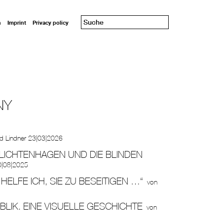
n
Imprint
Privacy policy
NY
d Lindner
23|03|2026
LICHTENHAGEN UND DIE BLINDEN
0|08|2025
HELFE ICH, SIE ZU BESEITIGEN …“
von
LIK. EINE VISUELLE GESCHICHTE
von