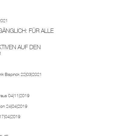
2021
GÄNGLICH: FÜR ALLE
TIVEN AUF DEN
1
rik Bispinck
22|03|2021
raus
04|11|2019
son
24|04|2019
17|04|2019