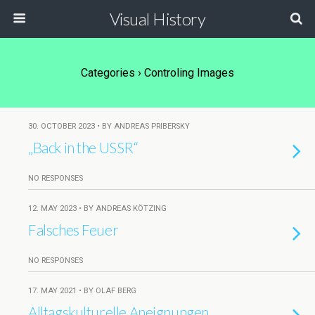
Visual History
Categories ›
Controling Images
30. OCTOBER 2023 • BY ANDREAS PRIBERSKY
„Back in the USSR“
NO RESPONSES
12. MAY 2023 • BY ANDREAS KÖTZING
Falsches Feuer
NO RESPONSES
17. MAY 2021 • BY OLAF BERG
Alltagskulturelle Aneignungen