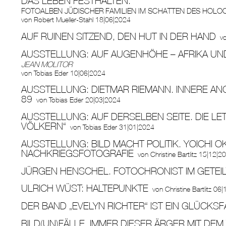
DAS LEBEN FESTHALTEN.
FOTOALBEN JÜDISCHER FAMILIEN IM SCHATTEN DES HOLO
von
Robert Mueller-Stahl
18|06|2024
AUF RUINEN SITZEND, DEN HUT IN DER HAND
v
AUSSTELLUNG: AUF AUGENHÖHE – AFRIKA UN
JEAN MOLITOR
von
Tobias Eder
10|06|2024
AUSSTELLUNG: DIETMAR RIEMANN. INNERE AN
89
von
Tobias Eder
20|03|2024
AUSSTELLUNG: AUF DERSELBEN SEITE. DIE L
VÖLKERN“
von
Tobias Eder
31|01|2024
AUSSTELLUNG: BILD MACHT POLITIK. YOICHI 
NACHKRIEGSFOTOGRAFIE
von
Christine Bartlitz
15|12|2
JÜRGEN HENSCHEL. FOTOCHRONIST IM GETEIL
ULRICH WÜST: HALTEPUNKTE
von
Christine Bartlitz
06|
DER BAND „EVELYN RICHTER“ IST EIN GLÜCKSF
BILD(UN)FÄLLE. IMMER DIESER ÄRGER MIT DEM