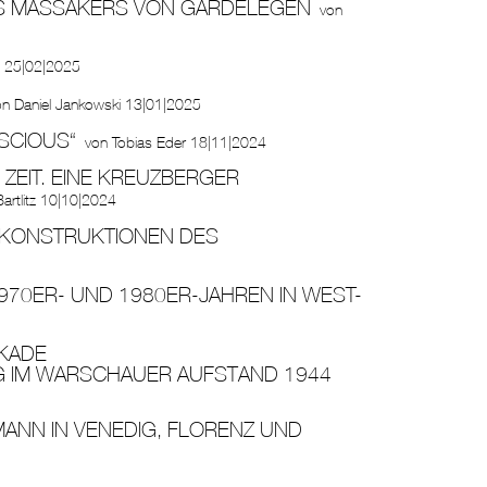
ES MASSAKERS VON GARDELEGEN
von
ß
25|02|2025
on
Daniel Jankowski
13|01|2025
SCIOUS“
von
Tobias Eder
18|11|2024
ZEIT. EINE KREUZBERGER
artlitz
10|10|2024
 KONSTRUKTIONEN DES
1970ER- UND 1980ER-JAHREN IN WEST-
IKADE
G IM WARSCHAUER AUFSTAND 1944
RMANN IN VENEDIG, FLORENZ UND