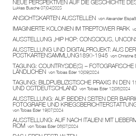
NEUE PERSPEKTIVEN AUF DIE GESCHICHTE D
Lukkas Busche
07|04|2025
ANSICHTSKARTEN AUSSTELLEN
von
Alexander Elspa
IMAGINIERTE KOLONIEN IM TREPTOWER PARK
v
AUSSTELLUNG „HIP HOP: CONSCIOUS, UNCON
AUSSTELLUNG UND DIGITALPROJEKT: AUS DER 
POSTKARTENSAMMLUNG1890-1945
von
Christine B
TAGUNG: COUNTRYSIDE(S) – FOTOGRAFISCHE
LÄNDLICHEN
von
Tobias Eder
10|09|2024
TAGUNG: BILDPUBLIZISTISCHE PRAXIS IN DEN 
UND OSTDEUTSCHLAND
von
Tobias Eder
12|08|2024
AUSSTELLUNG: AUF BEIDEN SEITEN DER BARR
FOTOGRAFIE UND KRIEGSBERICHTERSTATTUN
von
Tobias Eder
19|07|2024
AUSSTELLUNG: AUF NACH ITALIEN! MIT LIEBE
ROM
von
Tobias Eder
08|07|2024