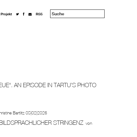
 Projekt
RSS
EUE“. AN EPISODE IN TARTU’S PHOTO
ristine Bartlitz
05|02|2026
 BILDSPRACHLICHER STRINGENZ
von