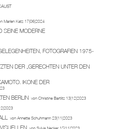
CAUST
on
Marlen Katz
17|06|2024
D SEINE MODERNE
GELEGENHEITEN, FOTOGRAFIEN 1975-
ETZTEN DER „GERECHTEN UNTER DEN
OKAMOTO. IKONE DER
023
TEN BERLIN
von
Christine Bartlitz
13|12|2023
12|2023
ALL
von
Annette Schuhmann
23|11|2023
 VISUELLEN
von
Sylvia Necker
15|11|2023