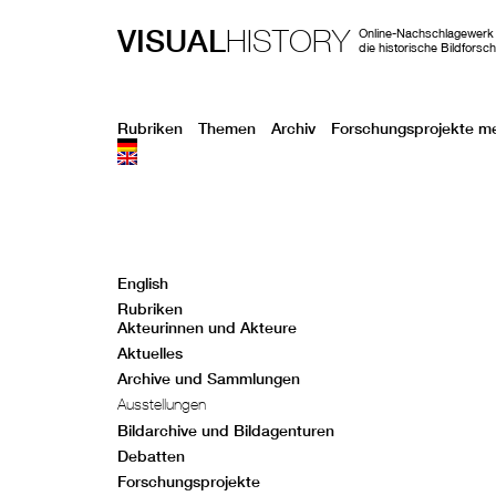
VISUAL
HISTORY
Online-Nachschlagewerk 
die historische Bildforsc
Rubriken
Themen
Archiv
Forschungsprojekte m
English
Rubriken
Akteurinnen und Akteure
Aktuelles
Archive und Sammlungen
Ausstellungen
Bildarchive und Bildagenturen
Debatten
Forschungsprojekte