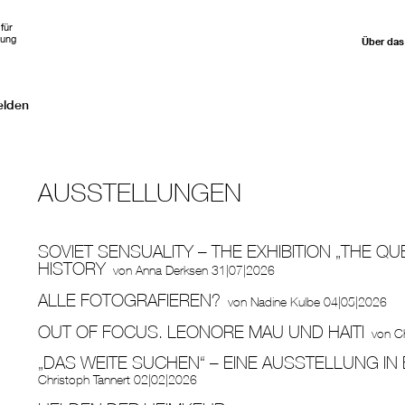
für
hung
Über das
elden
AUSSTELLUNGEN
SOVIET SENSUALITY – THE EXHIBITION „THE QU
HISTORY
von
Anna Derksen
31|07|2026
ALLE FOTOGRAFIEREN?
von
Nadine Kulbe
04|05|2026
OUT OF FOCUS. LEONORE MAU UND HAITI
von
Ch
„DAS WEITE SUCHEN“ – EINE AUSSTELLUNG IN
Christoph Tannert
02|02|2026