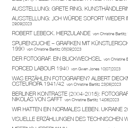
AUSSTELLUNG: GRETE RING. KUNSTHÄNDLER
AUSSTELLUNG: „ICH WÜRDE SOFORT WIEDER I
29|09|2023
ROBERT LEBECK. HIERZULANDE
von
Christine Bartlitz
SPURENSUCHE – GRAFIKEN MIT KÜNSTLERISC
1990
von
Christine Bartlitz
08|09|2023
DER FOTOGRAF. EIN BLICKWECHSEL
von
Christine B
FORCED LABOUR 1940
von
Gwen Jones
10|07|2023
WAS ERZÄHLEN FOTOGRAFIEN? ALBERT DIECK
OSTEUROPA 1941/42
von
Christine Bartlitz
23|06|2023
BERLINER KONTRASTE (2004-2015): FOTOGRA
NIKOLAS VON SAFFT
von
Christine Bartlitz
14|06|2023
WIR HATTEN EIN NORMALES LEBEN. UKRAINE 2
VISUELLE ERZÄHLUNGEN DES TECHNISCHEN 