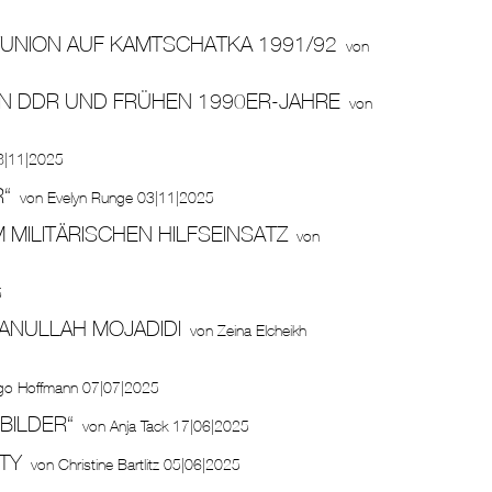
TUNION AUF KAMTSCHATKA 1991/92
von
EN DDR UND FRÜHEN 1990ER-JAHRE
von
8|11|2025
“
von
Evelyn Runge
03|11|2025
M MILITÄRISCHEN HILFSEINSATZ
von
5
MANULLAH MOJADIDI
von
Zeina Elcheikh
go Hoffmann
07|07|2025
BILDER“
von
Anja Tack
17|06|2025
ITY
von
Christine Bartlitz
05|06|2025