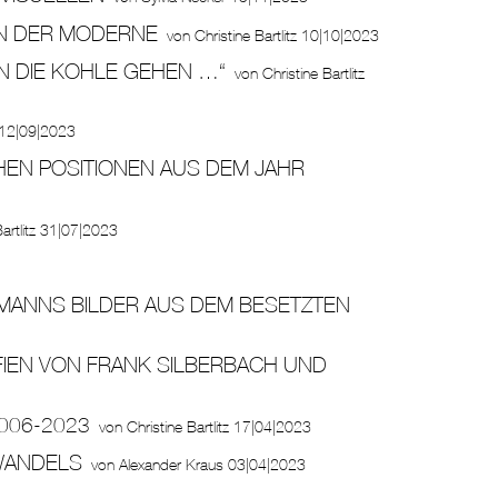
IN DER MODERNE
von
Christine Bartlitz
10|10|2023
N DIE KOHLE GEHEN …“
von
Christine Bartlitz
12|09|2023
HEN POSITIONEN AUS DEM JAHR
artlitz
31|07|2023
MANNS BILDER AUS DEM BESETZTEN
FIEN VON FRANK SILBERBACH UND
006-2023
von
Christine Bartlitz
17|04|2023
WANDELS
von
Alexander Kraus
03|04|2023