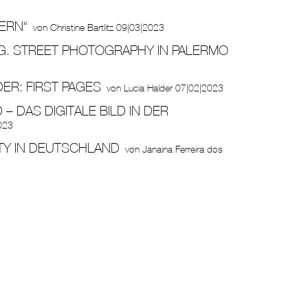
ERN“
von
Christine Bartlitz
09|03|2023
G. STREET PHOTOGRAPHY IN PALERMO
ER: FIRST PAGES
von
Lucia Halder
07|02|2023
 DAS DIGITALE BILD IN DER
023
TY IN DEUTSCHLAND
von
Janaina Ferreira dos