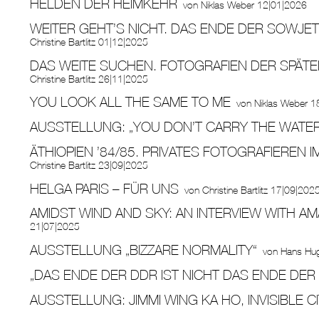
HELDEN DER HEIMKEHR
von
Niklas Weber
12|01|2026
WEITER GEHT’S NICHT. DAS ENDE DER SOWJE
Christine Bartlitz
01|12|2025
DAS WEITE SUCHEN. FOTOGRAFIEN DER SPÄT
Christine Bartlitz
26|11|2025
YOU LOOK ALL THE SAME TO ME
von
Niklas Weber
1
AUSSTELLUNG: „YOU DON’T CARRY THE WATER
ÄTHIOPIEN ’84/85. PRIVATES FOTOGRAFIEREN I
Christine Bartlitz
23|09|2025
HELGA PARIS – FÜR UNS
von
Christine Bartlitz
17|09|202
AMIDST WIND AND SKY: AN INTERVIEW WITH A
21|07|2025
AUSSTELLUNG „BIZZARE NORMALITY“
von
Hans Hu
„DAS ENDE DER DDR IST NICHT DAS ENDE DER 
AUSSTELLUNG: JIMMI WING KA HO, INVISIBLE C