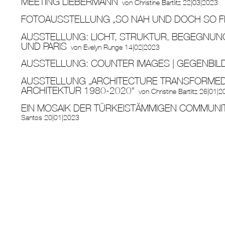
MEETING LIEBERMANN
von
Christine Bartlitz
22|03|2023
FOTOAUSSTELLUNG „SO NAH UND DOCH SO F
AUSSTELLUNG: LICHT, STRUKTUR, BEGEGNUN
UND PARIS
von
Evelyn Runge
14|02|2023
AUSSTELLUNG: COUNTER IMAGES | GEGENBILD
AUSSTELLUNG „ARCHITECTURE TRANSFORMED –
ARCHITEKTUR 1980-2020“
von
Christine Bartlitz
26|01|2
EIN MOSAIK DER TÜRKEISTÄMMIGEN COMMUNI
Santos
20|01|2023